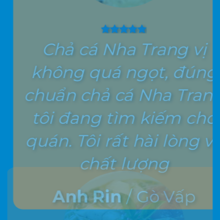
G
Chả cá Nha Trang vị
không quá ngọt, đúng
phẩ
chuẩn chả cá Nha Trang
như
tôi đang tìm kiếm cho
đã 
quán. Tôi rất hài lòng về
chất lượng
cảm 
Anh Rin
/
Gò Vấp
Chị