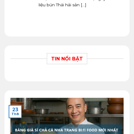
Tư vấn cách chọn hải sản nấu bún Thái, nguyên
liệu bún Thái hải sản [...]
TIN NỔI BẬT
23
Th8