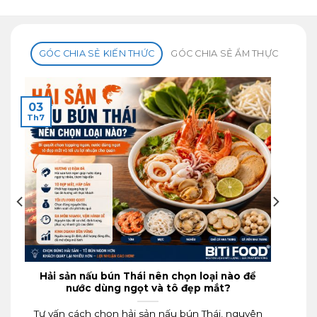
BLOG CHIA SẺ KIẾN THỨC
GÓC CHIA SẺ KIẾN THỨC
GÓC CHIA SẺ ẨM THỰC
03
Th7
Hải sản nấu bún Thái nên chọn loại nào để
nước dùng ngọt và tô đẹp mắt?