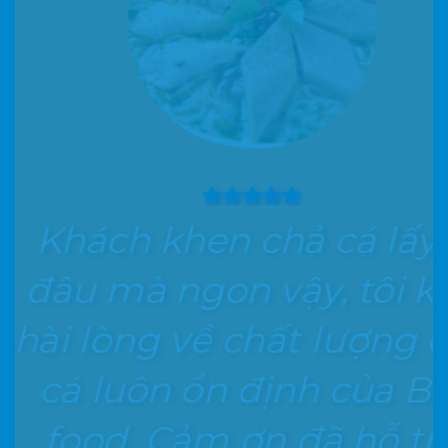
Nh
Khách khen chả cá lấy ở
n
đâu mà ngon vậy, tôi khá
nh
hài lòng về chất lượng chả
chất
cá luôn ổn định của Biti
kh
food. Cảm ơn đã hỗ trợ