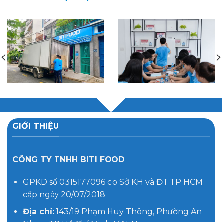
HOẠT ĐỘNG CỦA BITI FOOD
GIỚI THIỆU
CÔNG TY TNHH BITI FOOD
GPKD số 0315177096 do Sở KH và ĐT TP HCM
cấp ngày 20/07/2018