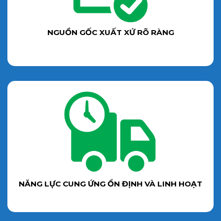
NGUỒN GỐC XUẤT XỨ RÕ RÀNG
NĂNG LỰC CUNG ỨNG ỔN ĐỊNH VÀ LINH HOẠT