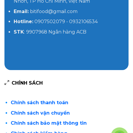
Địa chỉ:
143/19 Phạm Huy Thông, Phường An
Nhơn, TP Hồ Chí Minh, Việt Nam
Email:
bitifood@gmail.com
Hotline:
0907502079 - 0932106534
STK
: 9907968 Ngân hàng ACB
CHÍNH SÁCH
Chính sách thanh toán
Chính sách vận chuyển
Chính sách bảo mật thông tin