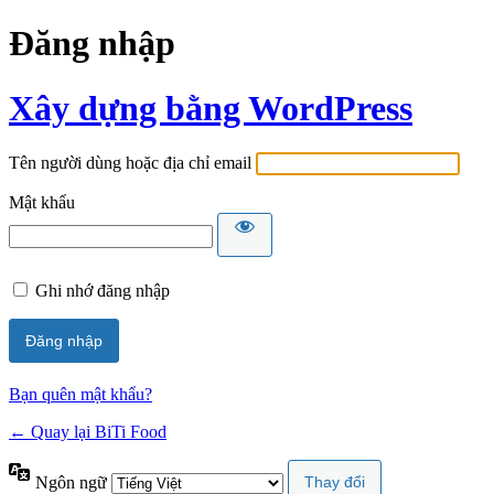
Đăng nhập
Xây dựng bằng WordPress
Tên người dùng hoặc địa chỉ email
Mật khẩu
Ghi nhớ đăng nhập
Bạn quên mật khẩu?
← Quay lại BiTi Food
Ngôn ngữ