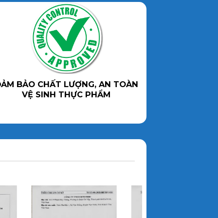
ẢM BẢO CHẤT LƯỢNG, AN TOÀN
VỆ SINH THỰC PHẨM