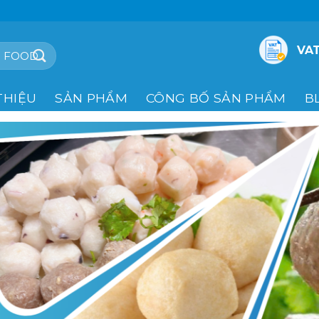
VAT
THIỆU
SẢN PHẨM
CÔNG BỐ SẢN PHẨM
B