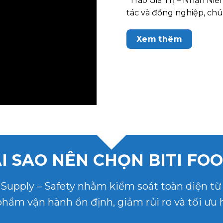
“Trao Giá Trị – Nhận Niềm
tác và đồng nghiệp, chún
Xem thêm
I SAO NÊN CHỌN BITI FO
– Supply – Safety nhằm kiểm soát toàn diện t
hẩm vận hành ổn định, giảm rủi ro và tối ưu 