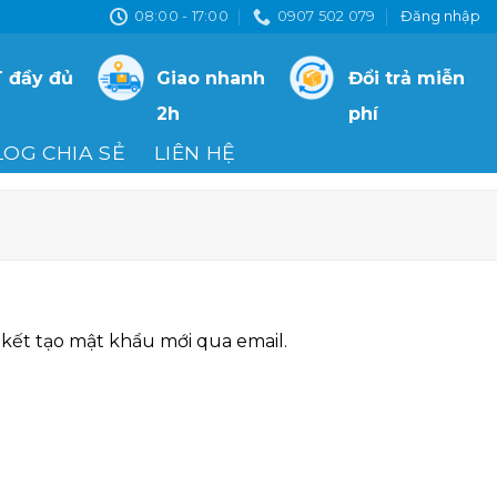
08:00 - 17:00
0907 502 079
Đăng nhập
 đầy đủ
Giao nhanh
Đổi trả miễn
2h
phí
LOG CHIA SẺ
LIÊN HỆ
kết tạo mật khẩu mới qua email.