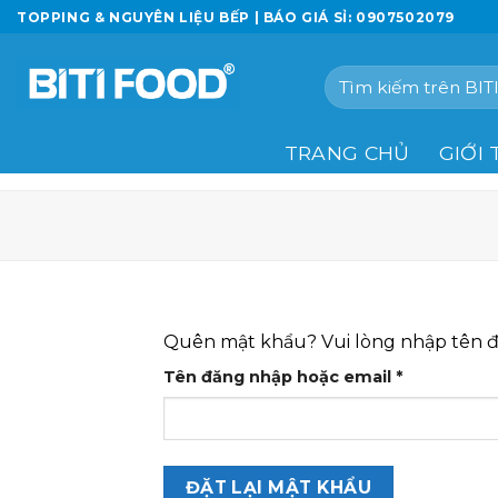
Chuyển
TOPPING & NGUYÊN LIỆU BẾP | BÁO GIÁ SỈ: 0907502079
đến
nội
Tìm
dung
kiếm:
TRANG CHỦ
GIỚI 
Quên mật khẩu? Vui lòng nhập tên đă
Bắt
Tên đăng nhập hoặc email
*
buộc
ĐẶT LẠI MẬT KHẨU