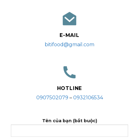
E-MAIL
bitifood@gmail.com
HOTLINE
0907502079
–
0932106534
Tên của bạn (bắt buộc)