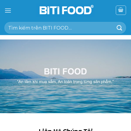
Chuyển
đến
nội
Tìm
dung
kiếm: