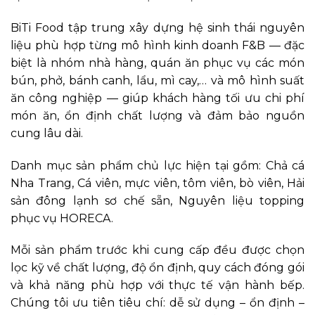
BiTi Food tập trung xây dựng hệ sinh thái nguyên
liệu phù hợp từng mô hình kinh doanh F&B — đặc
biệt là nhóm nhà hàng, quán ăn phục vụ các món
bún, phở, bánh canh, lẩu, mì cay,… và mô hình suất
ăn công nghiệp — giúp khách hàng tối ưu chi phí
món ăn, ổn định chất lượng và đảm bảo nguồn
cung lâu dài.
Danh mục sản phẩm chủ lực hiện tại gồm: Chả cá
Nha Trang, Cá viên, mực viên, tôm viên, bò viên, Hải
sản đông lạnh sơ chế sẵn, Nguyên liệu topping
phục vụ HORECA.
Mỗi sản phẩm trước khi cung cấp đều được chọn
lọc kỹ về chất lượng, độ ổn định, quy cách đóng gói
và khả năng phù hợp với thực tế vận hành bếp.
Chúng tôi ưu tiên tiêu chí: dễ sử dụng – ổn định –