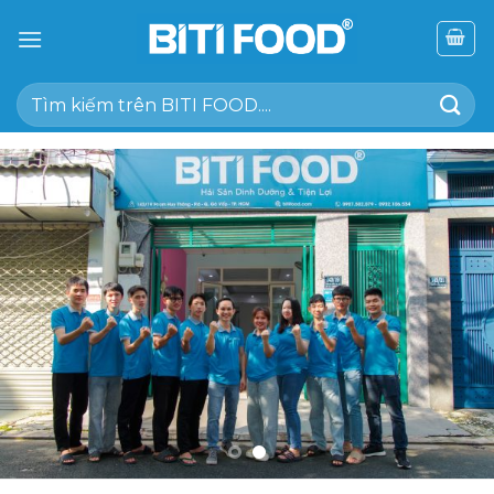
Chuyển
đến
nội
Tìm
dung
kiếm: