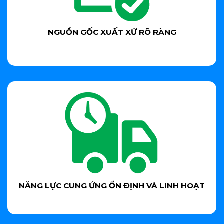
NGUỒN GỐC XUẤT XỨ RÕ RÀNG
NĂNG LỰC CUNG ỨNG ỔN ĐỊNH VÀ LINH HOẠT