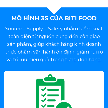
MÔ HÌNH 3S CỦA BITI FOOD
Source – Supply – Safety nhằm kiểm soát
toàn diện từ nguồn cung đến bàn giao
sản phẩm, giúp khách hàng kinh doanh
thực phẩm vận hành ổn định, giảm rủi ro
và tối ưu hiệu quả trong từng đơn hàng.