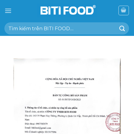
Chuyển
đến
nội
Tìm
dung
kiếm: