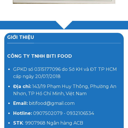
GIỚI THIỆU
CÔNG TY TNHH BITI FOOD
GPKD số 0315177096 do Sở KH và ĐT TP HCM
cấp ngày 20/07/2018
Địa chỉ:
143/19 Phạm Huy Thông, Phường An
Nhơn, TP Hồ Chí Minh, Việt Nam
Email:
bitifood@gmail.com
Hotline:
0907502079 - 0932106534
STK
: 9907968 Ngân hàng ACB