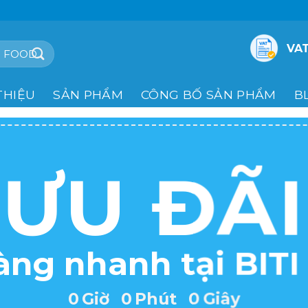
VAT
THIỆU
SẢN PHẨM
CÔNG BỐ SẢN PHẨM
B
ƯU ĐÃI
àng nhanh tại BIT
0
Giờ
0
Phút
0
Giây