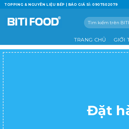
Chuyển
TOPPING & NGUYÊN LIỆU BẾP | BÁO GIÁ SỈ: 0907502079
đến
nội
Tìm
dung
kiếm:
TRANG CHỦ
GIỚI 
Đặt h