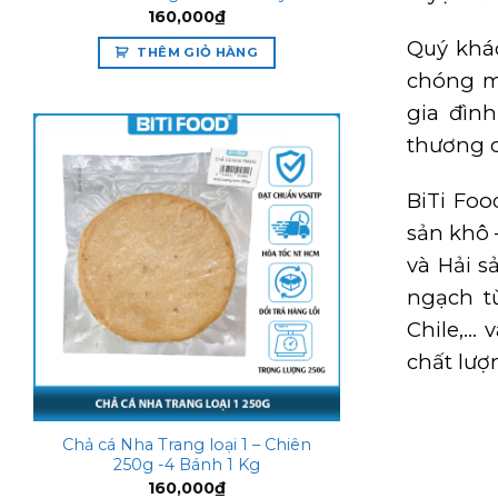
160,000
₫
Quý khá
THÊM GIỎ HÀNG
chóng m
gia đìn
thương c
BiTi Fo
Add to
sản khô 
wishlist
và Hải s
ngạch t
Chile,… 
chất lượ
Chả cá Nha Trang loại 1 – Chiên
250g -4 Bánh 1 Kg
160,000
₫