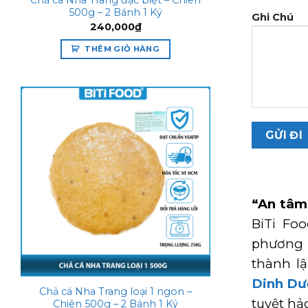
Chả cá Nha Trang đặc biệt – Chiên
500g – 2 Bánh 1 Ký
Ghi Chú
240,000
₫
THÊM GIỎ HÀNG
Add to
wishlist
“An tâm
BiTi Fo
phương 
thành l
Dinh Dư
Chả cá Nha Trang loại 1 ngon –
tuyệt hả
Chiên 500g – 2 Bánh 1 Ký