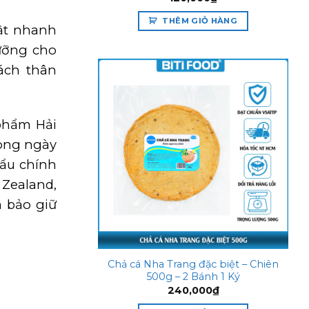
THÊM GIỎ HÀNG
ật nhanh
ưỡng cho
ách thân
Add to
phẩm Hải
wishlist
rong ngày
hẩu chính
 Zealand,
m bảo giữ
Chả cá Nha Trang đặc biệt – Chiên
500g – 2 Bánh 1 Ký
240,000
₫