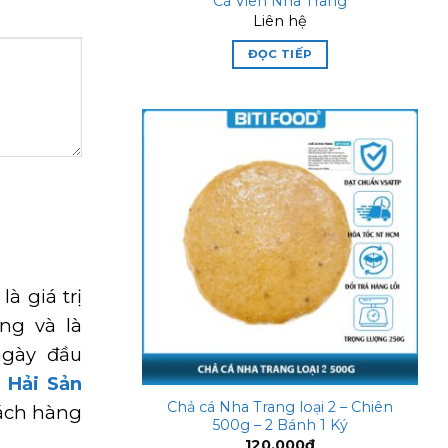
Cá Viên Nha Trang
Liên hệ
ĐỌC TIẾP
Add to
wishlist
là giá trị
ng và là
ngày đầu
p
Hải Sản
Chả cá Nha Trang loại 2 – Chiên
hách hàng
500g – 2 Bánh 1 Ký
120,000
₫