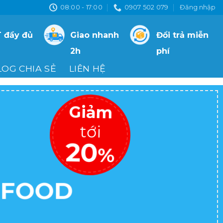
08:00 - 17:00
0907 502 079
Đăng nhập
 đầy đủ
Giao nhanh
Đổi trả miễn
2h
phí
LOG CHIA SẺ
LIÊN HỆ
Giảm
tới
20
%
I FOOD