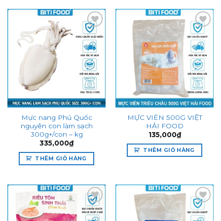
Add to
Add to
wishlist
wishlist
Mực nang Phú Quốc
MỰC VIÊN 500G VIỆT
nguyên con làm sạch
HẢI FOOD
300g+/con – kg
135,000
₫
335,000
₫
THÊM GIỎ HÀNG
THÊM GIỎ HÀNG