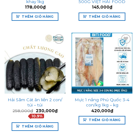
khay 1kg
500G VIỆT HẢI FOOD
178,000
₫
145,000
₫
THÊM GIỎ HÀNG
THÊM GIỎ HÀNG
Add to
Add to
wishlist
wishlist
Hải Sâm Cát ăn liền 2 con/
Mực 1 nắng Phú Quốc 3-4
túi – túi
con/kg 1kg – kg
Giá
Giá
258,000
₫
230,000
₫
420,000
₫
gốc
hiện
10.9%
là:
tại
THÊM GIỎ HÀNG
258,000₫.
là:
230,000₫.
THÊM GIỎ HÀNG