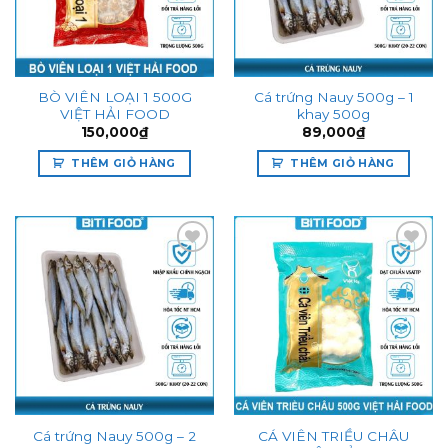
BÒ VIÊN LOẠI 1 500G
Cá trứng Nauy 500g – 1
VIỆT HẢI FOOD
khay 500g
150,000
₫
89,000
₫
THÊM GIỎ HÀNG
THÊM GIỎ HÀNG
Add to
Add to
wishlist
wishlist
Cá trứng Nauy 500g – 2
CÁ VIÊN TRIỀU CHÂU