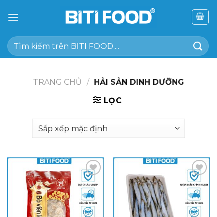
Chuyển
đến
nội
Tìm
dung
kiếm:
TRANG CHỦ
/
HẢI SẢN DINH DƯỠNG
LỌC
Add to
Add to
wishlist
wishlist