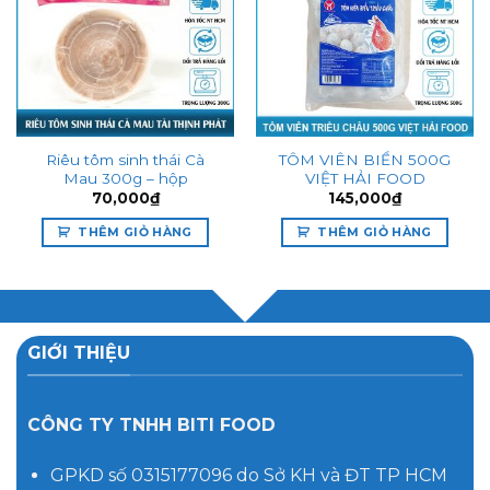
Add to
Add to
wishlist
wishlist
Riêu tôm sinh thái Cà
TÔM VIÊN BIỂN 500G
Mau 300g – hộp
VIỆT HẢI FOOD
70,000
₫
145,000
₫
THÊM GIỎ HÀNG
THÊM GIỎ HÀNG
GIỚI THIỆU
CÔNG TY TNHH BITI FOOD
GPKD số 0315177096 do Sở KH và ĐT TP HCM