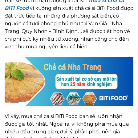
Bạn sẽ luôn nhận được giá tốt khi
mua sỉ chả cá
BiTi Food
vì xưởng sản xuất chả cá sỉ BiTi Food được
đặt trực tiếp tại những địa phương sát biển, có
nguồn cá tươi phong phú như tại Vạn Giã – Nha
Trang, Quy Nhơn – Bình Định,… sẽ được tiết hơn về
chi phí cực kỳ nhiều từ xưởng, nhân công cho đến
việc thu mua nguyên liệu cá biển.
Vì vậy, mua chả cá sỉ BiTi Food bạn sẽ luôn nhận
được giá tốt nhất. Ngoài ra, vì không phải mua qua
nhiều đầu trung gian, đại lý, phân phối, nên giá