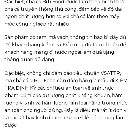
Đặc biệt, chả cá BiTi Food được làm theo hình thức
chả cá truyền thống thủ công, đảm bảo về độ dai
ngon chất lượng hơn so với chả cá làm theo máy
móc công nghiệp rất nhiều.
Sản phẩm có tem, mã vạch, thông tin bao bì đầy đủ
để khách hàng kiểm tra. Đáp ứng đủ tiêu chuẩn để
khách hàng mang đi nước ngoài làm quà tặng,
thông quan dễ dàng.
Đặc biệt, không chỉ đảm bảo tiêu chuẩn VSATTP,
mà chả cá sỉ BiTi Food còn đảm bảo gửi mẫu đi KIỂM
TRA ĐỊNH KỲ các chỉ tiêu an toan vệ sinh thực
phẩm, đảm bảo dư lượng chất kháng khuẩn, hàm
lượng vi sinh và hàm lượng kim loại nặng trong mức
an toàn cho người dùng. Đây là điều mà rất ít đơn vị
sản xuất hay kinh doanh chả cá sỉ lẻ nói chung làm
được.