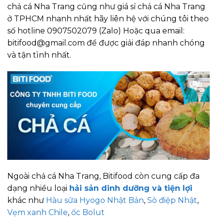
chả cá Nha Trang cũng như giá sỉ chả cá Nha Trang
ở TPHCM nhanh nhất hãy liên hệ với chúng tôi theo
số hotline 0907502079 (Zalo) Hoặc qua email:
bitifood@gmail.com để được giải đáp nhanh chóng
và tận tình nhất.
Ngoài chả cá Nha Trang, Bitifood còn cung cấp đa
dạng nhiều loại
hải sản dinh dưỡng và tiện lợi
khác như
Hàu sữa Hyogo Nhật Bản
,
Sò điệp Nhật
,
Vẹm xanh Chile
,
ốc Bolut