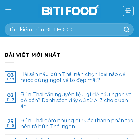
Chuyển
đến
nội
Tìm
dung
kiếm:
BÀI VIẾT MỚI NHẤT
Hải sản nấu bún Thái nên chọn loại nào để
03
Th7
nước dùng ngọt và tô đẹp mắt?
Bún Thái cần nguyên liệu gì để nấu ngon và
02
Th7
dễ bán? Danh sách đầy đủ từ A-Z cho quán
ăn
Bún Thái gồm những gì? Các thành phần tạo
25
Th5
nên tô bún Thái ngon