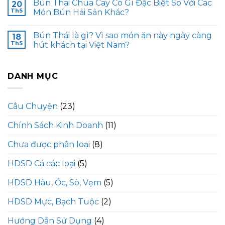
Bún Thái Chua Cay Có Gì Đặc Biệt So Với Các
20
Th5
Món Bún Hải Sản Khác?
Bún Thái là gì? Vì sao món ăn này ngày càng
18
Th5
hút khách tại Việt Nam?
DANH MỤC
Câu Chuyện
(23)
Chính Sách Kinh Doanh
(11)
Chưa được phân loại
(8)
HDSD Cá các loại
(5)
HDSD Hàu, Ốc, Sò, Vẹm
(5)
HDSD Mực, Bạch Tuộc
(2)
Hướng Dẫn Sử Dụng
(4)