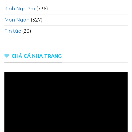
Kinh Nghiệm
(736)
Món Ngon
(327)
Tin tức
(23)
CHẢ CÁ NHA TRANG