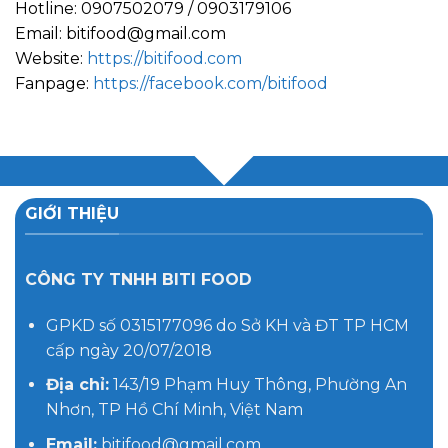
Hotline: 0907502079 / 0903179106
Email: bitifood@gmail.com
Website:
https://bitifood.com
Fanpage:
https://facebook.com/bitifood
GIỚI THIỆU
CÔNG TY TNHH BITI FOOD
GPKD số 0315177096 do Sở KH và ĐT TP HCM
cấp ngày 20/07/2018
Địa chỉ:
143/19 Phạm Huy Thông, Phường An
Nhơn, TP Hồ Chí Minh, Việt Nam
Email:
bitifood@gmail.com