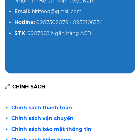
Nhơn, TP Hồ Chí Minh, Việt Nam
Email:
bitifood@gmail.com
Hotline:
0907502079 - 0932106534
STK
: 9907968 Ngân hàng ACB
CHÍNH SÁCH
Chính sách thanh toán
Chính sách vận chuyển
Chính sách bảo mật thông tin
Chính sách kiểm hàng