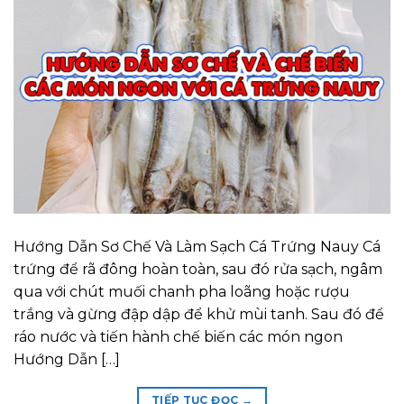
Hướng Dẫn Sơ Chế Và Làm Sạch Cá Trứng Nauy Cá
trứng để rã đông hoàn toàn, sau đó rửa sạch, ngâm
qua với chút muối chanh pha loãng hoặc rượu
trắng và gừng đập dập để khử mùi tanh. Sau đó để
ráo nước và tiến hành chế biến các món ngon
Hướng Dẫn […]
TIẾP TỤC ĐỌC
→