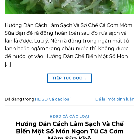
Hướng Dẫn Cách Làm Sạch Và Sơ Chế Cá Cơm Mờm
Sữa Bạn để rã đông hoàn toàn sau đó rửa sạch vài
lần là được. Lưu ý: Nên rã đông trong ngăn mát tủ
lạnh hoặc ngâm trong chậu nước thì không được
để nước lọt vào Hướng Dẫn Chế Biến Một Số Món
[…]
TIẾP TỤC ĐỌC
→
Đã đăng trong
HDSD Cá các loại
Để lại một bình luận
HDSD CÁ CÁC LOẠI
Hướng Dẫn Cách Làm Sạch Và Chế
Biến Một Số Món Ngon Từ Cá Cơm
Mờm Sữa Khô