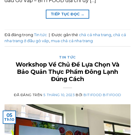
đâu Gò Vấp – BITI FOOD địa chỉ uy […]
TIẾP TỤC ĐỌC
→
Đã đăng trong
Tin tức
|
Được gắn thẻ
chả cá nha trang
,
chả cá
nha trang ở đâu gò vấp
,
mua chả cá nha trang
TIN TỨC
Workshop Về Chủ Đề Lựa Chọn Và
Bảo Quản Thực Phẩm Đông Lạnh
Đúng Cách
ĐÃ ĐĂNG TRÊN
5 THÁNG 10, 2023
BỞI
BITIFOOD BITIFOOD
05
Th10