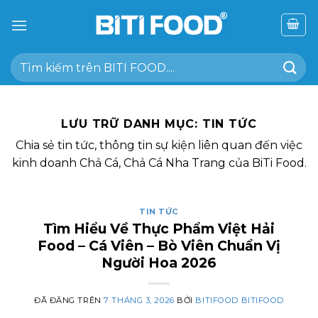
Chuyển
đến
nội
Tìm
dung
kiếm:
LƯU TRỮ DANH MỤC:
TIN TỨC
Chia sẻ tin tức, thông tin sự kiện liên quan đến việc
kinh doanh Chả Cá, Chả Cá Nha Trang của BiTi Food.
TIN TỨC
Tìm Hiểu Về Thực Phẩm Việt Hải
Food – Cá Viên – Bò Viên Chuẩn Vị
Người Hoa 2026
ĐÃ ĐĂNG TRÊN
7 THÁNG 3, 2026
BỞI
BITIFOOD BITIFOOD