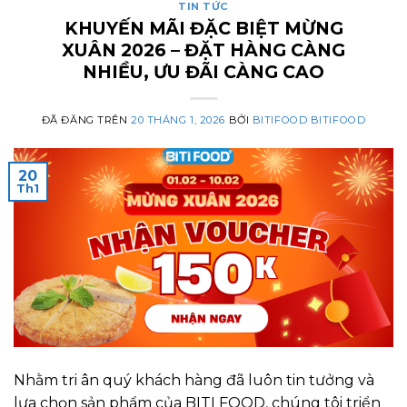
TIN TỨC
KHUYẾN MÃI ĐẶC BIỆT MỪNG
XUÂN 2026 – ĐẶT HÀNG CÀNG
NHIỀU, ƯU ĐÃI CÀNG CAO
ĐÃ ĐĂNG TRÊN
20 THÁNG 1, 2026
BỞI
BITIFOOD BITIFOOD
20
Th1
Nhằm tri ân quý khách hàng đã luôn tin tưởng và
lựa chọn sản phẩm của BITI FOOD, chúng tôi triển