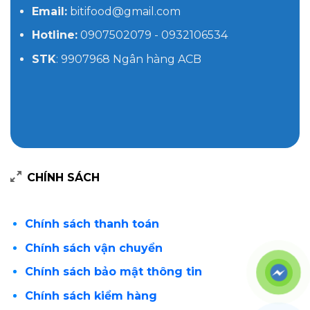
Email:
bitifood@gmail.com
Hotline:
0907502079 - 0932106534
STK
: 9907968 Ngân hàng ACB
CHÍNH SÁCH
Chính sách thanh toán
Chính sách vận chuyển
Chính sách bảo mật thông tin
Chính sách kiểm hàng