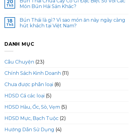
Bún Thái Chua Cay Có Gì Đặc Biệt So Với Các
20
Th5
Món Bún Hải Sản Khác?
Bún Thái là gì? Vì sao món ăn này ngày càng
18
Th5
hút khách tại Việt Nam?
DANH MỤC
Câu Chuyện
(23)
Chính Sách Kinh Doanh
(11)
Chưa được phân loại
(8)
HDSD Cá các loại
(5)
HDSD Hàu, Ốc, Sò, Vẹm
(5)
HDSD Mực, Bạch Tuộc
(2)
Hướng Dẫn Sử Dụng
(4)