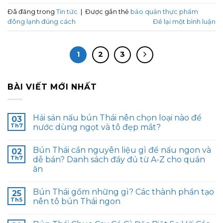
Đã đăng trong
Tin tức
|
Được gắn thẻ
bảo quản thực phẩm
đông lạnh đúng cách
Để lại một bình luận
1
2
3
BÀI VIẾT MỚI NHẤT
Hải sản nấu bún Thái nên chọn loại nào để
03
Th7
nước dùng ngọt và tô đẹp mắt?
Bún Thái cần nguyên liệu gì để nấu ngon và
02
Th7
dễ bán? Danh sách đầy đủ từ A-Z cho quán
ăn
Bún Thái gồm những gì? Các thành phần tạo
25
Th5
nên tô bún Thái ngon