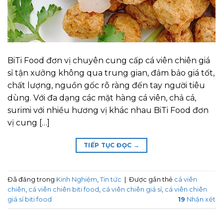
BiTi Food đơn vị chuyên cung cấp cá viên chiên giá
sỉ tận xưởng không qua trung gian, đảm bảo giá tốt,
chất lượng, nguồn gốc rõ ràng đến tay người tiêu
dùng. Với đa dạng các mặt hàng cá viên, chả cá,
surimi với nhiều hương vị khác nhau BiTi Food đơn
vị cung […]
TIẾP TỤC ĐỌC
→
Đã đăng trong
Kinh Nghiệm
,
Tin tức
|
Được gắn thẻ
cá viên
chiên
,
cá viên chiên biti food
,
cá viên chiên giá sỉ
,
cá viên chiên
giá sỉ biti food
19
Nhận xét