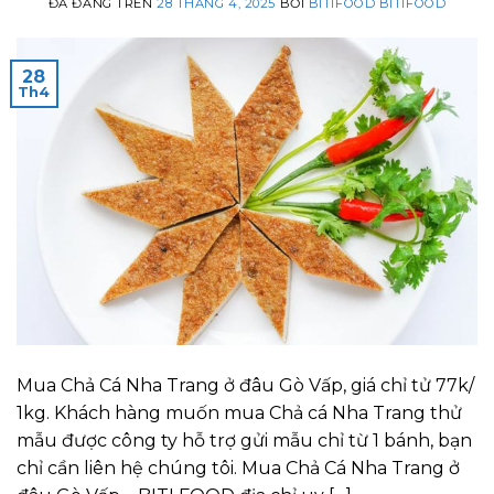
ĐÃ ĐĂNG TRÊN
28 THÁNG 4, 2025
BỞI
BITIFOOD BITIFOOD
28
Th4
Mua Chả Cá Nha Trang ở đâu Gò Vấp, giá chỉ tử 77k/
1kg. Khách hàng muốn mua Chả cá Nha Trang thử
mẫu được công ty hỗ trợ gửi mẫu chỉ từ 1 bánh, bạn
chỉ cần liên hệ chúng tôi. Mua Chả Cá Nha Trang ở