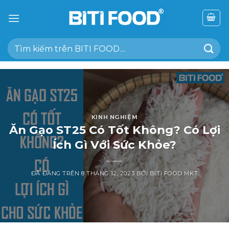
Chuyển
đến
nội
Tìm
dung
kiếm:
KINH NGHIỆM
Ăn Gạo ST25 Có Tốt Không? Có Lợi
Ích Gì Với Sức Khỏe?
ĐÃ ĐĂNG TRÊN
8 THÁNG 12, 2023
BỞI
BITI FOOD MKT