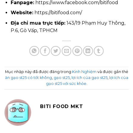
Fanpage:
https://www.facebook.com/bitifood
Website:
https://bitifood.com/
Địa chỉ mua trực tiếp:
143/19 Phạm Huy Thông,
P.6, Gò Vấp, TPHCM
Mục nhập này đã được đăng trong
Kinh Nghiệm
và được gắn thẻ
ăn gạo st25 có tốt không
,
gạo st25
,
lợi ích của gạo st25
,
lợi ích của
gạo st25 với sức khỏe
.
BITI FOOD MKT