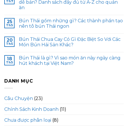
Th7
dễ bán? Danh sách đầy đủ từ A-Z cho quán
ăn
Bún Thái gồm những gì? Các thành phần tạo
25
Th5
nên tô bún Thái ngon
Bún Thái Chua Cay Có Gì Đặc Biệt So Với Các
20
Th5
Món Bún Hải Sản Khác?
Bún Thái là gì? Vì sao món ăn này ngày càng
18
Th5
hút khách tại Việt Nam?
DANH MỤC
Câu Chuyện
(23)
Chính Sách Kinh Doanh
(11)
Chưa được phân loại
(8)