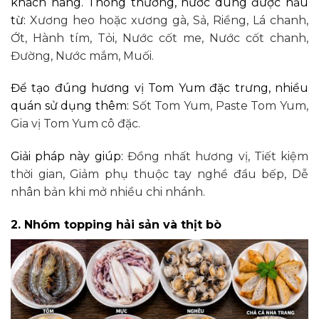
khách hàng. Thông thường, nước dùng được nấu
từ:
Xương heo hoặc xương gà,
Sả,
Riềng,
Lá chanh,
Ớt,
Hành tím,
Tỏi,
Nước cốt me,
Nước cốt chanh,
Đường,
Nước mắm,
Muối.
Để tạo đúng hương vị Tom Yum đặc trưng, nhiều
quán sử dụng thêm:
Sốt Tom Yum,
Paste Tom Yum,
Gia vị Tom Yum cô đặc.
Giải pháp này giúp:
Đồng nhất hương vị,
Tiết kiệm
thời gian,
Giảm phụ thuộc tay nghề đầu bếp,
Dễ
nhân bản khi mở nhiều chi nhánh.
2. Nhóm topping hải sản và thịt bò