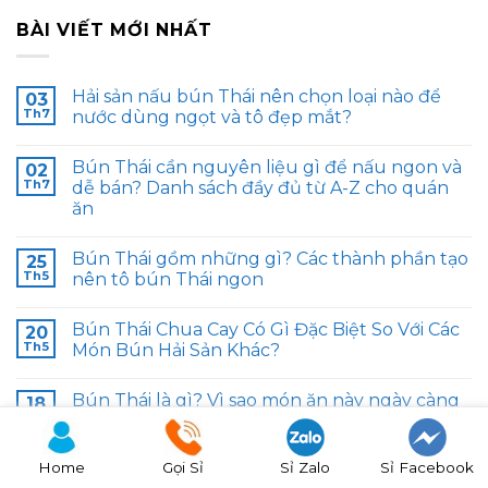
BÀI VIẾT MỚI NHẤT
Hải sản nấu bún Thái nên chọn loại nào để
03
Th7
nước dùng ngọt và tô đẹp mắt?
Bún Thái cần nguyên liệu gì để nấu ngon và
02
Th7
dễ bán? Danh sách đầy đủ từ A-Z cho quán
ăn
Bún Thái gồm những gì? Các thành phần tạo
25
Th5
nên tô bún Thái ngon
Bún Thái Chua Cay Có Gì Đặc Biệt So Với Các
20
Th5
Món Bún Hải Sản Khác?
Bún Thái là gì? Vì sao món ăn này ngày càng
18
Th5
hút khách tại Việt Nam?
Home
Gọi Sỉ
Sỉ Zalo
Sỉ Facebook