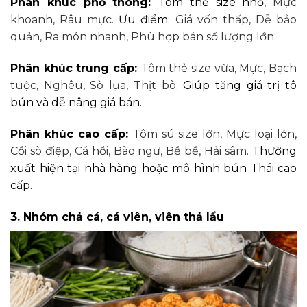
Phân khúc phổ thông:
Tôm thẻ size nhỏ
,
Mực
khoanh, Râu mực.
Ưu điểm:
Giá vốn thấp,
Dễ bảo
quản,
Ra món nhanh,
Phù hợp bán số lượng lớn.
Phân khúc trung cấp:
Tôm thẻ size vừa,
Mực, Bạch
tuộc,
Nghêu, Sò lụa, Thịt bò.
Giúp tăng giá trị tô
bún và dễ nâng giá bán.
Phân khúc cao cấp:
Tôm sú size lớn,
Mực loại lớn
,
Cồi sò điệp,
Cá hồi, Bào ngư, Bề bề, Hải sâm.
Thường
xuất hiện tại nhà hàng hoặc mô hình bún Thái cao
cấp.
3. Nhóm chả cá, cá viên, viên thả lẩu