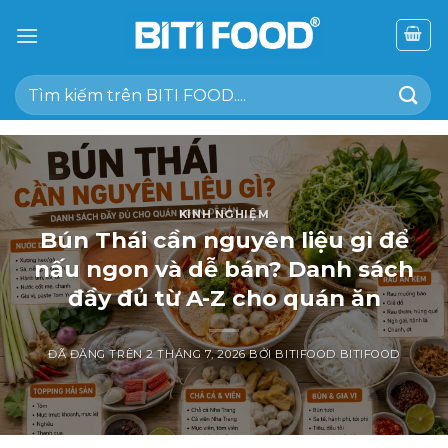
Chuyển
đến
nội
Tìm
dung
kiếm:
KINH NGHIỆM
Bún Thái cần nguyên liệu gì để
nấu ngon và dễ bán? Danh sách
đầy đủ từ A-Z cho quán ăn
ĐÃ ĐĂNG TRÊN
2 THÁNG 7, 2026
BỞI
BITIFOOD BITIFOOD