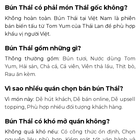
Bún Thái có phải món Thái gốc không?
Không hoàn toàn. Bún Thái tại Việt Nam là phiên
bản biến tấu từ Tom Yum của Thái Lan để phù hợp
khẩu vị người Việt.
Bún Thái gồm những gì?
Thông thường gồm:
Bún tươi,
Nước dùng Tom
Yum,
Hải sản,
Chả cá,
Cá viên, Viên thả lẩu, Thịt bò,
Rau ăn kèm.
Vì sao nhiều quán chọn bán bún Thái?
Vì món này:
Dễ hút khách,
Dễ bán online,
Dễ upsell
topping,
Phù hợp nhiều đối tượng khách hàng.
Bún Thái có khó mở quán không?
Không quá khó nếu:
Có công thức ổn định,
Chọn
nguyên liệu phù hợp,
Kiểm soát tốt vận hành và