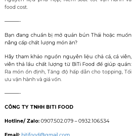
food cost.
———-
Bạn đang chuẩn bị mở quán bún Thái hoặc muốn
nâng cấp chất lượng món ăn?
Hãy tham khảo nguồn nguyên liệu chả cá, cá viên,
viên thả lẩu chất lượng từ
BiTi Food
để giúp quán:
Ra món ổn định,
Tăng độ hấp dẫn cho topping,
Tối
ưu vận hành và giá vốn.
———-
CÔNG TY TNHH BITI FOOD
Hotline/ Zalo:
0907.502.079 – 0932.106.534
Email:
bitifood@gmail.com