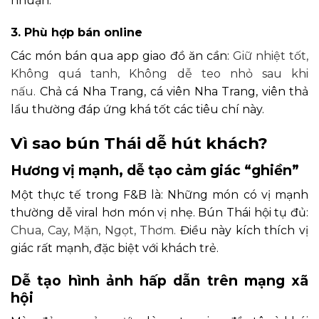
nhuận.
3. Phù hợp bán online
Các món bán qua app giao đồ ăn cần:
Giữ nhiệt tốt,
Không quá tanh,
Không dễ teo nhỏ sau khi
nấu.
Chả cá Nha Trang, cá viên Nha Trang, viên thả
lẩu thường đáp ứng khá tốt các tiêu chí này.
Vì sao bún Thái dễ hút khách?
Hương vị mạnh, dễ tạo cảm giác “ghiền”
Một thực tế trong F&B là:
Những món có vị mạnh
thường dễ viral hơn món vị nhẹ.
Bún Thái hội tụ đủ:
Chua,
Cay,
Mặn,
Ngọt,
Thơm.
Điều này kích thích vị
giác rất mạnh, đặc biệt với khách trẻ.
Dễ tạo hình ảnh hấp dẫn trên mạng xã
hội