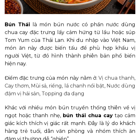
Bún Thái
là món bún nước có phần nước dùng
chua cay đặc trưng lấy cảm hứng từ lẩu hoặc súp
Tom Yum của Thái Lan. Khi du nhập vào Việt Nam,
món ăn này được biến tấu để phù hợp khẩu vị
người Việt, từ đó hình thành phiên bản phổ biến
hiện nay.
Điểm đặc trưng của món này nằm ở:
Vị chua thanh,
Cay thơm,
Mùi sả, riềng, lá chanh nổi bật,
Nước dùng
đậm vị hải sản,
Topping đa dạng
Khác với nhiều món bún truyền thống thiên về vị
ngọt hoặc thanh nhẹ,
bún thái chua cay
tạo cảm
giác kích thích vị giác rất mạnh. Đây là lý do khách
hàng trẻ tuổi, dân văn phòng và nhóm thích ăn
đậm vị thường dễ “ghiền”.