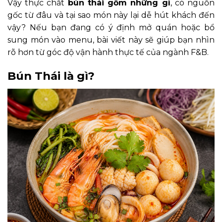
Vậy thực chất
bún thái gồm những gì
, có nguồn
gốc từ đâu và tại sao món này lại dễ hút khách đến
vậy? Nếu bạn đang có ý định mở quán hoặc bổ
sung món vào menu, bài viết này sẽ giúp bạn nhìn
rõ hơn từ góc độ vận hành thực tế của ngành F&B.
Bún Thái là gì?