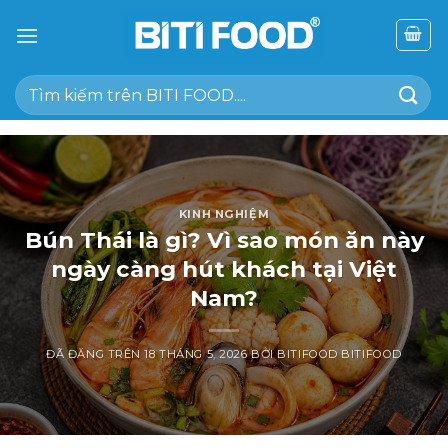
Chuyển
đến
nội
Tìm
dung
kiếm:
KINH NGHIỆM
Bún Thái là gì? Vì sao món ăn này
ngày càng hút khách tại Việt
Nam?
ĐÃ ĐĂNG TRÊN
18 THÁNG 5, 2026
BỞI
BITIFOOD BITIFOOD