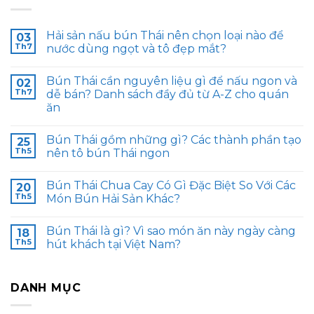
Hải sản nấu bún Thái nên chọn loại nào để
03
Th7
nước dùng ngọt và tô đẹp mắt?
Bún Thái cần nguyên liệu gì để nấu ngon và
02
Th7
dễ bán? Danh sách đầy đủ từ A-Z cho quán
ăn
Bún Thái gồm những gì? Các thành phần tạo
25
Th5
nên tô bún Thái ngon
Bún Thái Chua Cay Có Gì Đặc Biệt So Với Các
20
Th5
Món Bún Hải Sản Khác?
Bún Thái là gì? Vì sao món ăn này ngày càng
18
Th5
hút khách tại Việt Nam?
DANH MỤC