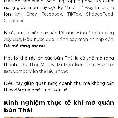
Màu đỏ cam của nước dùng, topping đầy tô và khói
nóng giúp món này cực kỳ “ăn ảnh”.
Đây là lợi thế
lớn khi:
Chạy Facebook,
TikTok,
ShopeeFood,
GrabFood.
Nhiều quán hiện nay bán tốt nhờ:
Hình ảnh topping
đầy đặn,
Màu nước đẹp,
Trình bày món ăn hấp dẫn,
Dễ mở rộng menu.
Một lợi thế rất lớn của bún Thái là có thể mở rộng
thành:
Lẩu Thái,
Mì cay,
Mì trộn kiểu Thái,
Bún hải
sản,
Combo viên thả lẩu ăn vặt.
Điều này giúp quán tăng doanh thu mà không cần
thay đổi quá nhiều nguyên liệu.
Kinh nghiệm thực tế khi mở quán
bún Thái