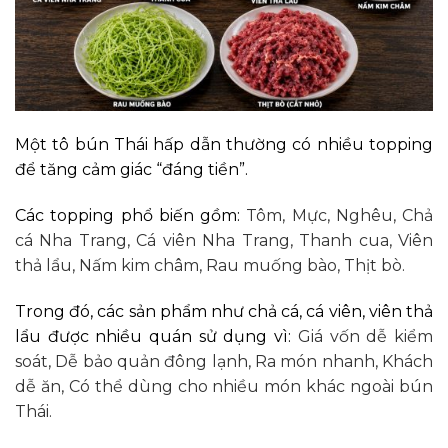
Một tô bún Thái hấp dẫn thường có nhiều topping
để tăng cảm giác “đáng tiền”.
Các topping phổ biến gồm:
Tôm,
Mực,
Nghêu,
Chả
cá Nha Trang,
Cá viên Nha Trang,
Thanh cua,
Viên
thả lẩu,
Nấm kim châm,
Rau muống bào,
Thịt bò.
Trong đó, các sản phẩm như chả cá, cá viên, viên thả
lẩu được nhiều quán sử dụng vì:
Giá vốn dễ kiểm
soát,
Dễ bảo quản đông lạnh,
Ra món nhanh,
Khách
dễ ăn,
Có thể dùng cho nhiều món khác ngoài bún
Thái.