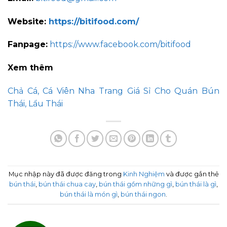
Website:
https://bitifood.com/
Fanpage:
https://www.facebook.com/bitifood
Xem thêm
Chả Cá, Cá Viên Nha Trang Giá Sỉ Cho Quán Bún
Thái, Lẩu Thái
Mục nhập này đã được đăng trong
Kinh Nghiệm
và được gắn thẻ
bún thái
,
bún thái chua cay
,
bún thái gồm những gì
,
bún thái là gì
,
bún thái là món gì
,
bún thái ngon
.