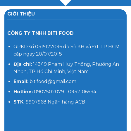
GIỚI THIỆU
CÔNG TY TNHH BITI FOOD
GPKD số 0315177096 do Sở KH và ĐT TP HCM
cấp ngày 20/07/2018
Địa chỉ:
143/19 Phạm Huy Thông, Phường An
Nhơn, TP Hồ Chí Minh, Việt Nam
Email:
bitifood@gmail.com
Hotline:
0907502079 - 0932106534
STK
: 9907968 Ngân hàng ACB