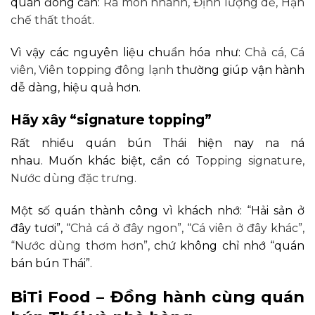
quán đông cần:
Ra món nhanh,
Định lượng dễ,
Hạn
chế thất thoát.
Vì vậy các nguyên liệu chuẩn hóa như:
Chả cá,
Cá
viên,
Viên topping đông lạnh
thường giúp vận hành
dễ dàng, hiệu quả hơn.
Hãy xây “signature topping”
Rất nhiều quán bún Thái hiện nay na ná
nhau.
Muốn khác biệt, cần có
Topping signature,
Nước dùng đặc trưng.
Một số quán thành công vì khách nhớ: “Hải sản ở
đây tươi”,
“Chả cá ở đây ngon”,
“Cá viên ở đây khác”,
“Nước dùng thơm hơn”,
chứ không chỉ nhớ “quán
bán bún Thái”.
BiTi Food – Đồng hành cùng quán