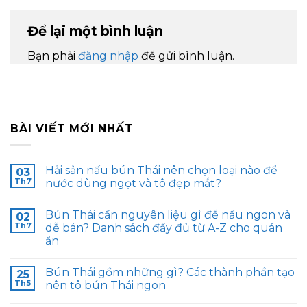
Để lại một bình luận
Bạn phải
đăng nhập
để gửi bình luận.
BÀI VIẾT MỚI NHẤT
Hải sản nấu bún Thái nên chọn loại nào để
03
Th7
nước dùng ngọt và tô đẹp mắt?
Bún Thái cần nguyên liệu gì để nấu ngon và
02
Th7
dễ bán? Danh sách đầy đủ từ A-Z cho quán
ăn
Bún Thái gồm những gì? Các thành phần tạo
25
Th5
nên tô bún Thái ngon