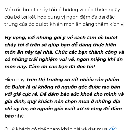
Món ốc bulot cháy tỏi có hương vị béo thơm ngậy
của bơ tỏi kết hợp cùng vị ngon đậm đà dai đặc
trưng của ốc bulot khiến món ăn càng thêm kích vị.
Hy vọng, với những gợi ý về cách làm ốc bulot
cháy tỏi ở trên sẽ giúp bạn dễ dàng thực hiện
món ăn này tại nhà. Chúc các bạn thành công và
có những trải nghiệm vui vẻ, ngon miệng khi ăn
món này. Cảm ơn các bạn đã đọc tin!
Hiện nay,
trên thị trường có rất nhiều sản phẩm
ốc Bulot là gì không rõ nguồn gốc được rao bán
với giá cực rẻ. Để đảm bảo sức khoẻ cho mình và
gia đình, quý khách nên chọn mua ở những địa
chỉ uy tín, có nguồn gốc xuất xứ rõ ràng để đảm
bảo
nhé.
Quý khách có thể tham khảo giá và đặt mua
ỐC