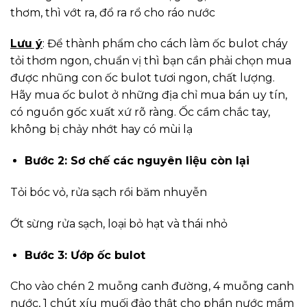
thơm, thì vớt ra, đổ ra rổ cho ráo nước
Lưu ý
: Để thành phẩm cho cách làm ốc bulot cháy
tỏi thơm ngon, chuẩn vị thì bạn cần phải chọn mua
được nhũng con ốc bulot tươi ngon, chất lượng.
Hãy mua ốc bulot ở những địa chỉ mua bán uy tín,
có nguồn gốc xuất xứ rõ ràng. Ốc cầm chắc tay,
không bị chảy nhớt hay có mùi lạ
Bước 2: Sơ chế các nguyên liệu còn lại
Tỏi bóc vỏ, rửa sạch rồi băm nhuyễn
Ớt sừng rửa sạch, loại bỏ hạt và thái nhỏ
Bước 3: Ướp ốc bulot
Cho vào chén 2 muỗng canh đường, 4 muỗng canh
nước, 1 chút xíu muối đảo thật cho phần nước mắm