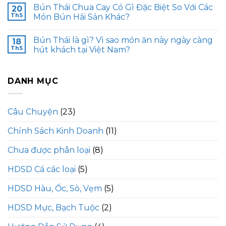
Bún Thái Chua Cay Có Gì Đặc Biệt So Với Các
20
Th5
Món Bún Hải Sản Khác?
Bún Thái là gì? Vì sao món ăn này ngày càng
18
Th5
hút khách tại Việt Nam?
DANH MỤC
Câu Chuyện
(23)
Chính Sách Kinh Doanh
(11)
Chưa được phân loại
(8)
HDSD Cá các loại
(5)
HDSD Hàu, Ốc, Sò, Vẹm
(5)
HDSD Mực, Bạch Tuộc
(2)