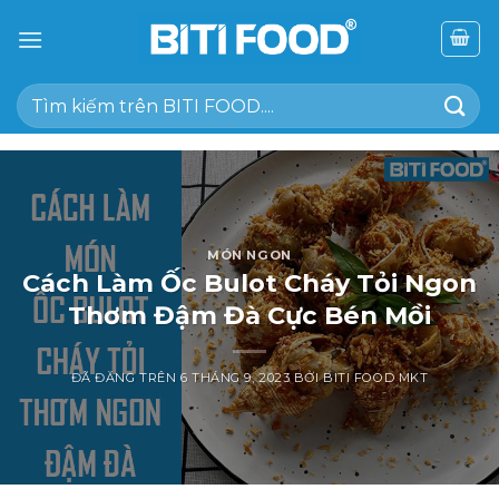
Chuyển
đến
nội
Tìm
dung
kiếm:
MÓN NGON
Cách Làm Ốc Bulot Cháy Tỏi Ngon
Thơm Đậm Đà Cực Bén Mồi
ĐÃ ĐĂNG TRÊN
6 THÁNG 9, 2023
BỞI
BITI FOOD MKT