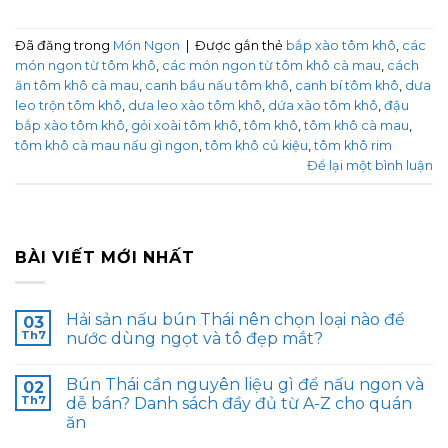
Đã đăng trong
Món Ngon
|
Được gắn thẻ
bắp xào tôm khô
,
các
món ngon từ tôm khô
,
các món ngon từ tôm khô cà mau
,
cách
ăn tôm khô cà mau
,
canh bầu nấu tôm khô
,
canh bí tôm khô
,
dưa
leo trộn tôm khô
,
dưa leo xào tôm khô
,
dứa xào tôm khô
,
đậu
bắp xào tôm khô
,
gỏi xoài tôm khô
,
tôm khô
,
tôm khô cà mau
,
tôm khô cà mau nấu gì ngon
,
tôm khô củ kiệu
,
tôm khô rim
Để lại một bình luận
BÀI VIẾT MỚI NHẤT
Hải sản nấu bún Thái nên chọn loại nào để
03
Th7
nước dùng ngọt và tô đẹp mắt?
Bún Thái cần nguyên liệu gì để nấu ngon và
02
Th7
dễ bán? Danh sách đầy đủ từ A-Z cho quán
ăn