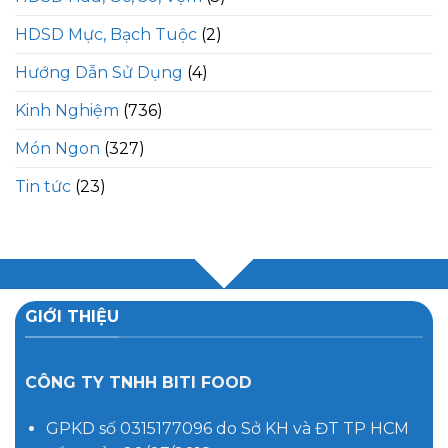
HDSD Mực, Bạch Tuộc
(2)
Hướng Dẫn Sử Dụng
(4)
Kinh Nghiệm
(736)
Món Ngon
(327)
Tin tức
(23)
GIỚI THIỆU
CÔNG TY TNHH BITI FOOD
GPKD số 0315177096 do Sở KH và ĐT TP HCM