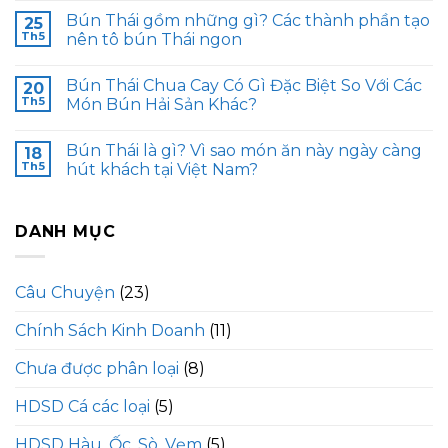
Bún Thái gồm những gì? Các thành phần tạo
25
Th5
nên tô bún Thái ngon
Bún Thái Chua Cay Có Gì Đặc Biệt So Với Các
20
Th5
Món Bún Hải Sản Khác?
Bún Thái là gì? Vì sao món ăn này ngày càng
18
Th5
hút khách tại Việt Nam?
DANH MỤC
Câu Chuyện
(23)
Chính Sách Kinh Doanh
(11)
Chưa được phân loại
(8)
HDSD Cá các loại
(5)
HDSD Hàu, Ốc, Sò, Vẹm
(5)