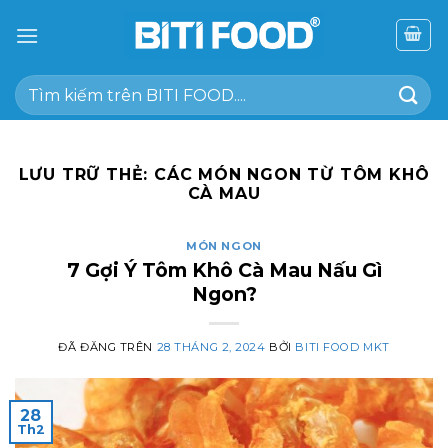
Chuyển
đến
nội
Tìm
dung
kiếm:
LƯU TRỮ THẺ:
CÁC MÓN NGON TỪ TÔM KHÔ
CÀ MAU
MÓN NGON
7 Gợi Ý Tôm Khô Cà Mau Nấu Gì
Ngon?
ĐÃ ĐĂNG TRÊN
28 THÁNG 2, 2024
BỞI
BITI FOOD MKT
28
Th2