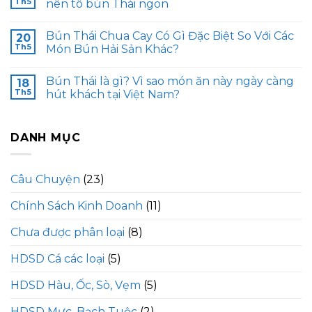
Th5
nên tô bún Thái ngon
Bún Thái Chua Cay Có Gì Đặc Biệt So Với Các
20
Th5
Món Bún Hải Sản Khác?
Bún Thái là gì? Vì sao món ăn này ngày càng
18
Th5
hút khách tại Việt Nam?
DANH MỤC
Câu Chuyện
(23)
Chính Sách Kinh Doanh
(11)
Chưa được phân loại
(8)
HDSD Cá các loại
(5)
HDSD Hàu, Ốc, Sò, Vẹm
(5)
HDSD Mực, Bạch Tuộc
(2)