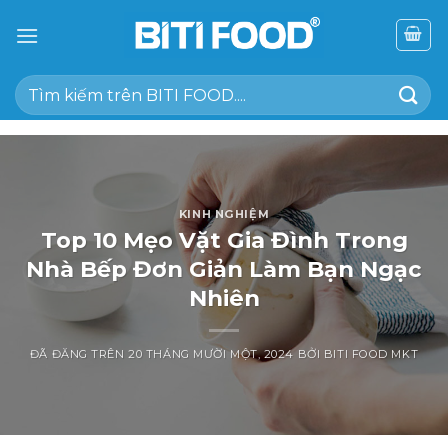
Chuyển
đến
nội
Tìm
dung
kiếm:
KINH NGHIỆM
Top 10 Mẹo Vặt Gia Đình Trong
Nhà Bếp Đơn Giản Làm Bạn Ngạc
Nhiên
ĐÃ ĐĂNG TRÊN
20 THÁNG MƯỜI MỘT, 2024
BỞI
BITI FOOD MKT