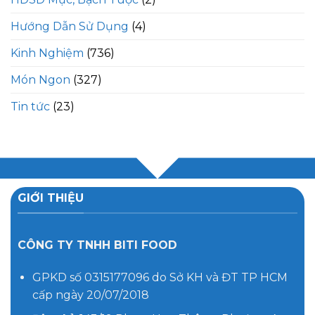
Hướng Dẫn Sử Dụng
(4)
Kinh Nghiệm
(736)
Món Ngon
(327)
Tin tức
(23)
GIỚI THIỆU
CÔNG TY TNHH BITI FOOD
GPKD số 0315177096 do Sở KH và ĐT TP HCM
cấp ngày 20/07/2018