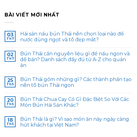
BÀI VIẾT MỚI NHẤT
Hải sản nấu bún Thái nên chọn loại nào để
03
Th7
nước dùng ngọt và tô đẹp mắt?
Bún Thái cần nguyên liệu gì để nấu ngon và
02
Th7
dễ bán? Danh sách đầy đủ từ A-Z cho quán
ăn
Bún Thái gồm những gì? Các thành phần tạo
25
Th5
nên tô bún Thái ngon
Bún Thái Chua Cay Có Gì Đặc Biệt So Với Các
20
Th5
Món Bún Hải Sản Khác?
Bún Thái là gì? Vì sao món ăn này ngày càng
18
Th5
hút khách tại Việt Nam?