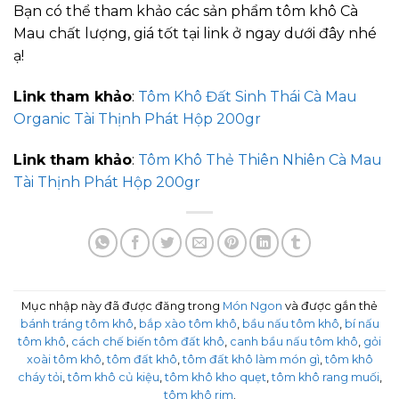
Bạn có thể tham khảo các sản phẩm tôm khô Cà
Mau chất lượng, giá tốt tại link ở ngay dưới đây nhé
ạ!
Link tham khảo
:
Tôm Khô Đất Sinh Thái Cà Mau
Organic Tài Thịnh Phát Hộp 200gr
Link tham khảo
:
Tôm Khô Thẻ Thiên Nhiên Cà Mau
Tài Thịnh Phát Hộp 200gr
Mục nhập này đã được đăng trong
Món Ngon
và được gắn thẻ
bánh tráng tôm khô
,
bắp xào tôm khô
,
bầu nấu tôm khô
,
bí nấu
tôm khô
,
cách chế biến tôm đất khô
,
canh bầu nấu tôm khô
,
gỏi
xoài tôm khô
,
tôm đất khô
,
tôm đất khô làm món gì
,
tôm khô
cháy tỏi
,
tôm khô củ kiệu
,
tôm khô kho quẹt
,
tôm khô rang muối
,
tôm khô rim
.