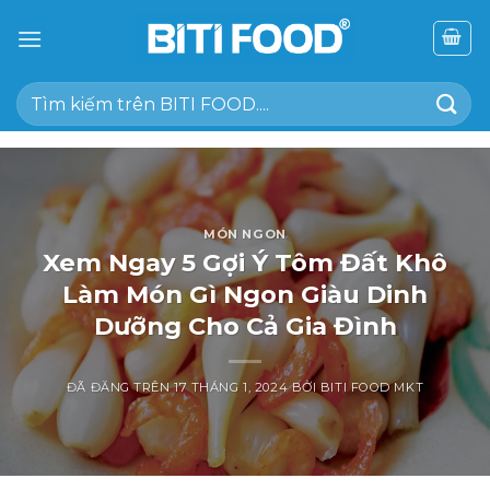
Chuyển
đến
nội
Tìm
dung
kiếm:
MÓN NGON
Xem Ngay 5 Gợi Ý Tôm Đất Khô
Làm Món Gì Ngon Giàu Dinh
Dưỡng Cho Cả Gia Đình
ĐÃ ĐĂNG TRÊN
17 THÁNG 1, 2024
BỞI
BITI FOOD MKT