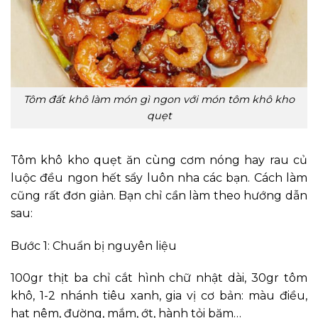
Tôm đất khô làm món gì ngon với món tôm khô kho
quẹt
Tôm khô kho quẹt ăn cùng cơm nóng hay rau củ
luộc đều ngon hết sẩy luôn nha các bạn. Cách làm
cũng rất đơn giản. Bạn chỉ cần làm theo hướng dẫn
sau:
Bước 1: Chuẩn bị nguyên liệu
100gr thịt ba chỉ cắt hình chữ nhật dài, 30gr tôm
khô, 1-2 nhánh tiêu xanh, gia vị cơ bản: màu điều,
hạt nêm, đường, mắm, ớt, hành tỏi băm…