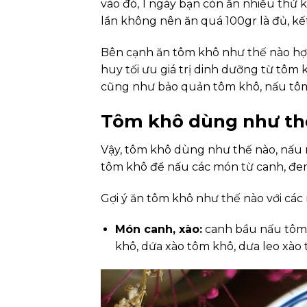
vào đó, 1 ngày bạn còn ăn nhiều thứ 
lần không nên ăn quá 100gr là đủ, k
Bên cạnh ăn tôm khô như thế nào hợp
huy tối ưu giá trị dinh dưỡng từ tôm
cũng như bảo quản tôm khô, nấu tô
Tôm khô dùng như th
Vậy, tôm khô dùng như thế nào, nấu 
tôm khô để nấu các món từ canh, đem
Gợi ý ăn tôm khô như thế nào với cá
Món canh, xào:
canh bầu nấu tôm 
khô, dứa xào tôm khô, dưa leo xào 