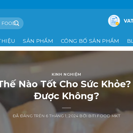
VAT
THIỆU
SẢN PHẨM
CÔNG BỐ SẢN PHẨM
B
KINH NGHIỆM
Thế Nào Tốt Cho Sức Khỏe?
Được Không?
ĐÃ ĐĂNG TRÊN
6 THÁNG 1, 2024
BỞI
BITI FOOD MKT