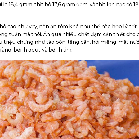
à 18,4 gram, thịt bò 17,6 gram đạm, và thịt lợn nạc có 18
ô cao như vậy, nên ăn tôm khô như thế nào hợp lý, tốt
ong tuần mà thôi. Ăn quá nhiều chất đạm cần thiết cho 
ều triệu chứng như táo bón, tăng cân, hôi miệng, mất nướ
ràng, bệnh gout và bệnh tim.