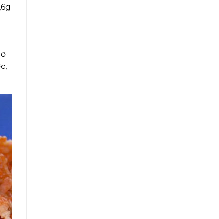
,6g
cơ
c,