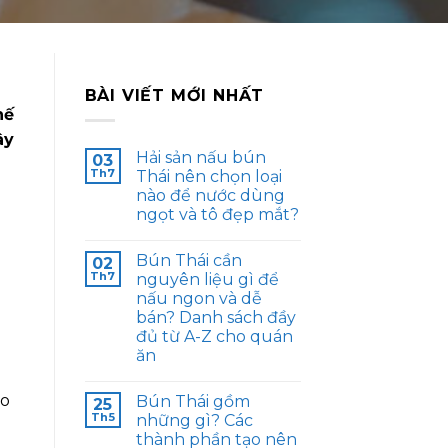
BÀI VIẾT MỚI NHẤT
hế
ây
Hải sản nấu bún
03
Th7
Thái nên chọn loại
nào để nước dùng
ngọt và tô đẹp mắt?
Bún Thái cần
02
Th7
nguyên liệu gì để
nấu ngon và dễ
bán? Danh sách đầy
đủ từ A-Z cho quán
ăn
ho
Bún Thái gồm
25
Th5
những gì? Các
thành phần tạo nên