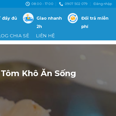
08:00 - 17:00
0907 502 079
Đăng nhập
 đầy đủ
Giao nhanh
Đổi trả miễn
2h
phí
LOG CHIA SẺ
LIÊN HỆ
 Tôm Khô Ăn Sống