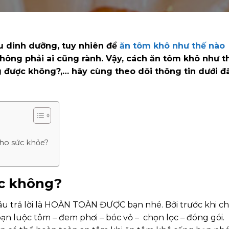
u dinh dưỡng, tuy nhiên để
ăn tôm khô như thế nào
 không phải ai cũng rành. Vậy, cách ăn tôm khô như t
ng được không?,… hãy cùng theo dõi thông tin dưới đ
cho sức khỏe?
c không?
âu trả lời là HOÀN TOÀN ĐƯỢC bạn nhé. Bởi trước khi c
ạn luộc tôm – đem phơi – bóc vỏ – chọn lọc – đóng gói.