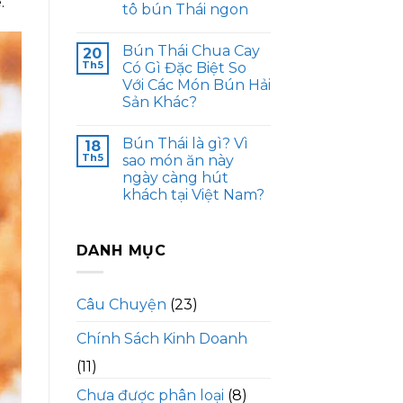
.
tô bún Thái ngon
Bún Thái Chua Cay
20
Th5
Có Gì Đặc Biệt So
Với Các Món Bún Hải
Sản Khác?
Bún Thái là gì? Vì
18
Th5
sao món ăn này
ngày càng hút
khách tại Việt Nam?
DANH MỤC
Câu Chuyện
(23)
Chính Sách Kinh Doanh
(11)
Chưa được phân loại
(8)