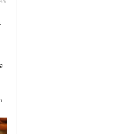
mỗi
t
ng
m