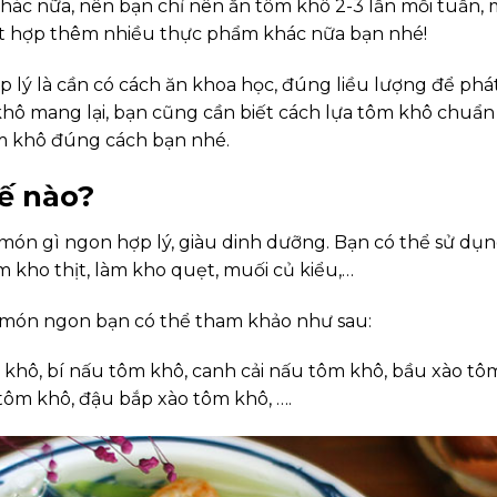
khác nữa, nên bạn chỉ nên ăn tôm khô 2-3 lẫn mỗi tuần, 
ết hợp thêm nhiều thực phẩm khác nữa bạn nhé!
 lý là cần có cách ăn khoa học, đúng liều lượng để phá
 khô mang lại, bạn cũng cần biết cách lựa tôm khô chuẩn
m khô đúng cách bạn nhé.
ế nào?
món gì ngon hợp lý, giàu dinh dưỡng. Bạn có thể sử dụ
 kho thịt, làm kho quẹt, muối củ kiểu,…
c món ngon bạn có thể tham khảo như sau:
khô, bí nấu tôm khô, canh cải nấu tôm khô, bầu xào tô
tôm khô, đậu bắp xào tôm khô, ….