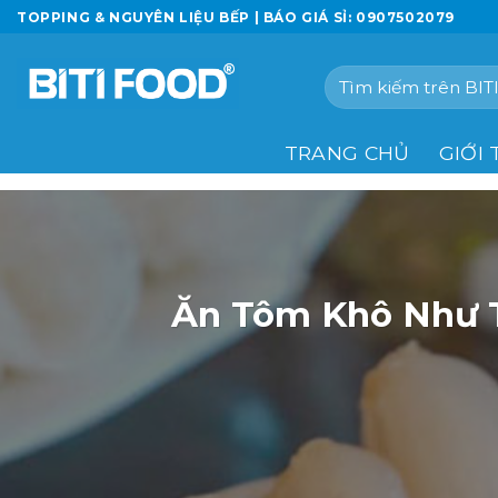
Chuyển
TOPPING & NGUYÊN LIỆU BẾP | BÁO GIÁ SỈ: 0907502079
đến
nội
Tìm
dung
kiếm:
TRANG CHỦ
GIỚI 
Ăn Tôm Khô Như 