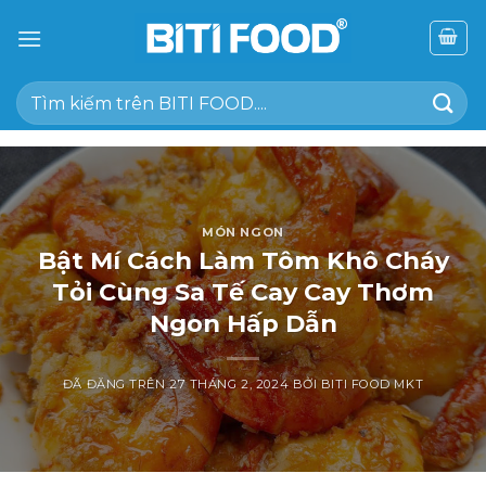
Chuyển
đến
nội
Tìm
dung
kiếm:
MÓN NGON
Bật Mí Cách Làm Tôm Khô Cháy
Tỏi Cùng Sa Tế Cay Cay Thơm
Ngon Hấp Dẫn
ĐÃ ĐĂNG TRÊN
27 THÁNG 2, 2024
BỞI
BITI FOOD MKT