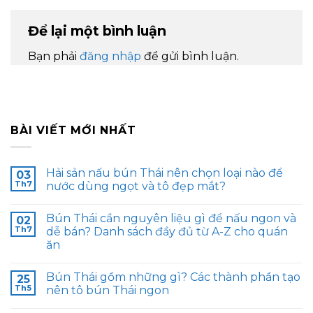
Để lại một bình luận
Bạn phải
đăng nhập
để gửi bình luận.
BÀI VIẾT MỚI NHẤT
Hải sản nấu bún Thái nên chọn loại nào để
03
Th7
nước dùng ngọt và tô đẹp mắt?
Bún Thái cần nguyên liệu gì để nấu ngon và
02
Th7
dễ bán? Danh sách đầy đủ từ A-Z cho quán
ăn
Bún Thái gồm những gì? Các thành phần tạo
25
Th5
nên tô bún Thái ngon