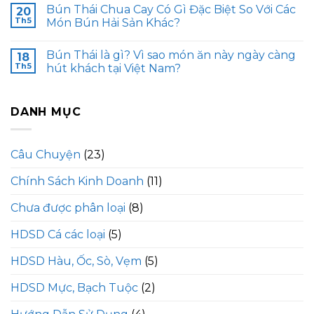
Bún Thái Chua Cay Có Gì Đặc Biệt So Với Các
20
Th5
Món Bún Hải Sản Khác?
Bún Thái là gì? Vì sao món ăn này ngày càng
18
Th5
hút khách tại Việt Nam?
DANH MỤC
Câu Chuyện
(23)
Chính Sách Kinh Doanh
(11)
Chưa được phân loại
(8)
HDSD Cá các loại
(5)
HDSD Hàu, Ốc, Sò, Vẹm
(5)
HDSD Mực, Bạch Tuộc
(2)