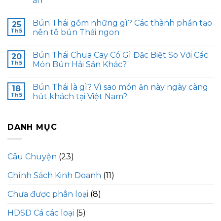
ăn
Bún Thái gồm những gì? Các thành phần tạo
25
Th5
nên tô bún Thái ngon
Bún Thái Chua Cay Có Gì Đặc Biệt So Với Các
20
Th5
Món Bún Hải Sản Khác?
Bún Thái là gì? Vì sao món ăn này ngày càng
18
Th5
hút khách tại Việt Nam?
DANH MỤC
Câu Chuyện
(23)
Chính Sách Kinh Doanh
(11)
Chưa được phân loại
(8)
HDSD Cá các loại
(5)