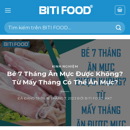
Chuyển
đến
nội
Tìm
dung
kiếm:
KINH NGHIỆM
Bé 7 Tháng Ăn Mực Được Không?
Từ Mấy Tháng Có Thể Ăn Mực?
ĐÃ ĐĂNG TRÊN
18 THÁNG 7, 2023
BỞI
BITI FOOD MKT