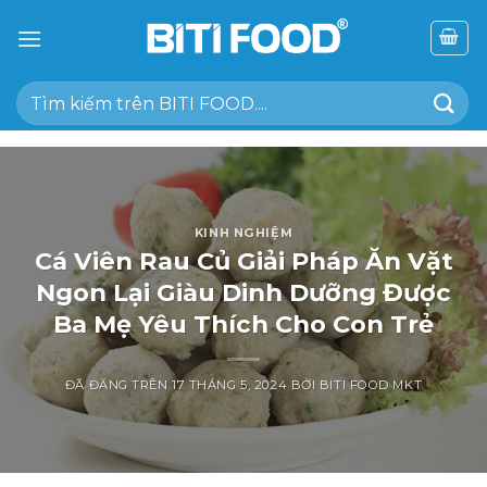
Chuyển
đến
nội
Tìm
dung
kiếm:
KINH NGHIỆM
Cá Viên Rau Củ Giải Pháp Ăn Vặt
Ngon Lại Giàu Dinh Dưỡng Được
Ba Mẹ Yêu Thích Cho Con Trẻ
ĐÃ ĐĂNG TRÊN
17 THÁNG 5, 2024
BỞI
BITI FOOD MKT