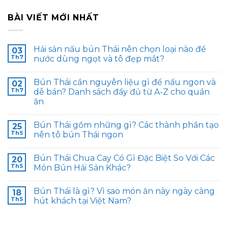
BÀI VIẾT MỚI NHẤT
Hải sản nấu bún Thái nên chọn loại nào để
03
Th7
nước dùng ngọt và tô đẹp mắt?
Bún Thái cần nguyên liệu gì để nấu ngon và
02
Th7
dễ bán? Danh sách đầy đủ từ A-Z cho quán
ăn
Bún Thái gồm những gì? Các thành phần tạo
25
Th5
nên tô bún Thái ngon
Bún Thái Chua Cay Có Gì Đặc Biệt So Với Các
20
Th5
Món Bún Hải Sản Khác?
Bún Thái là gì? Vì sao món ăn này ngày càng
18
Th5
hút khách tại Việt Nam?