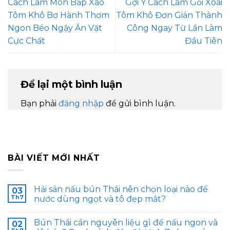
Cách Làm Món Bắp Xào
Gợi Ý Cách Làm Gỏi Xoài
Tôm Khô Bơ Hành Thơm
Tôm Khô Đơn Giản Thành
Ngon Béo Ngậy Ăn Vặt
Công Ngay Từ Lần Làm
Cực Chất
Đầu Tiên
Để lại một bình luận
Bạn phải
đăng nhập
để gửi bình luận.
BÀI VIẾT MỚI NHẤT
Hải sản nấu bún Thái nên chọn loại nào để
03
Th7
nước dùng ngọt và tô đẹp mắt?
Bún Thái cần nguyên liệu gì để nấu ngon và
02