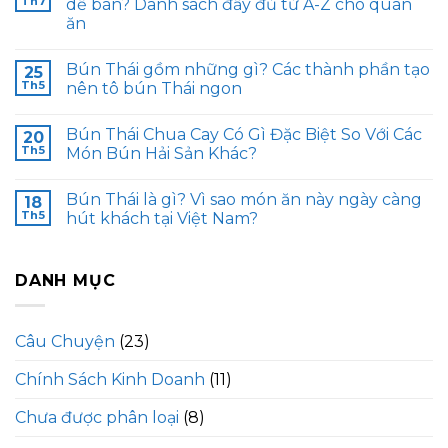
Th7
dễ bán? Danh sách đầy đủ từ A-Z cho quán
ăn
Bún Thái gồm những gì? Các thành phần tạo
25
Th5
nên tô bún Thái ngon
Bún Thái Chua Cay Có Gì Đặc Biệt So Với Các
20
Th5
Món Bún Hải Sản Khác?
Bún Thái là gì? Vì sao món ăn này ngày càng
18
Th5
hút khách tại Việt Nam?
DANH MỤC
Câu Chuyện
(23)
Chính Sách Kinh Doanh
(11)
Chưa được phân loại
(8)