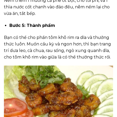
Nêm thêm 1 muỗng cà phê ớt bột, cho tỏi phi, và 1
thìa nước cốt chanh vào đảo đều, nêm nếm lại cho
vừa ăn, tắt bếp.
Bước 5: Thành phẩm
Bạn có thể cho phần tôm khô rim ra dĩa và thưởng
thức luôn. Muốn cầu kỳ và ngon hơn, thì bạn trang
trí dưa leo, cà chua, rau sống, ngò xung quanh dĩa,
cho tôm khô rim vào giữa là có thể thưởng thức rồi.