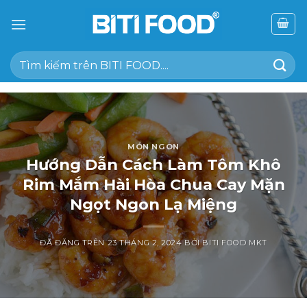
Chuyển
đến
nội
Tìm
dung
kiếm:
MÓN NGON
Hướng Dẫn Cách Làm Tôm Khô
Rim Mắm Hài Hòa Chua Cay Mặn
Ngọt Ngon Lạ Miệng
ĐÃ ĐĂNG TRÊN
23 THÁNG 2, 2024
BỞI
BITI FOOD MKT