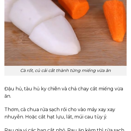
Cà rốt, củ cải cắt thành từng miếng vừa ăn
Đậu hủ, tàu hủ ky chiên và chả chay cắt miếng vừa
ăn.
Thơm, cà chua rửa sạch rồi cho vào máy xay xay
nhuyễn. Hoặc cắt hạt lựu, lát, múi cau tùy ý.
Rau gia vị các bạn cắt nhỏ. Rau ăn kèm thì rửa sạch,