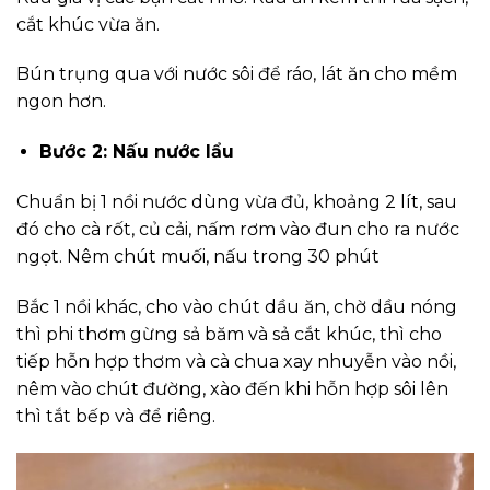
cắt khúc vừa ăn.
Bún trụng qua với nước sôi để ráo, lát ăn cho mềm
ngon hơn.
Bước 2: Nấu nước lẩu
Chuẩn bị 1 nồi nước dùng vừa đủ, khoảng 2 lít, sau
đó cho cà rốt, củ cải, nấm rơm vào đun cho ra nước
ngọt. Nêm chút muối, nấu trong 30 phút
Bắc 1 nồi khác, cho vào chút dầu ăn, chờ dầu nóng
thì phi thơm gừng sả băm và sả cắt khúc, thì cho
tiếp hỗn hợp thơm và cà chua xay nhuyễn vào nồi,
nêm vào chút đường, xào đến khi hỗn hợp sôi lên
thì tắt bếp và để riêng.