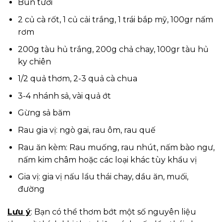
Bún tươi
2 củ cà rốt, 1 củ cải trắng, 1 trái bắp mỹ, 100gr nấm
rơm
200g tàu hủ trắng, 200g chả chay, 100gr tàu hủ
ky chiên
1/2 quả thơm, 2-3 quả cà chua
3-4 nhánh sả, vài quả ớt
Gừng sả băm
Rau gia vị: ngò gai, rau ôm, rau quế
Rau ăn kèm: Rau muống, rau nhút, nấm bào ngư,
nấm kim châm hoặc các loại khác tùy khẩu vị
Gia vị: gia vị nấu lẩu thái chay, dầu ăn, muối,
đường
Lưu ý
: Bạn có thể thơm bớt một số nguyên liệu