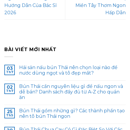
Hướng Dẫn Của Bác Sĩ
Miền Tây Thơm Ngon
2026
Hấp Dẫn
BÀI VIẾT MỚI NHẤT
Hải sản nấu bún Thái nên chọn loại nào để
03
Th7
nước dùng ngọt và tô đẹp mắt?
Bún Thái cần nguyên liệu gì để nấu ngon và
02
Th7
dễ bán? Danh sách đầy đủ từ A-Z cho quán
ăn
Bún Thái gồm những gì? Các thành phần tạo
25
Th5
nên tô bún Thái ngon
Bún Thái Chua Cay Có Gì Đặc Biệt So Với Các