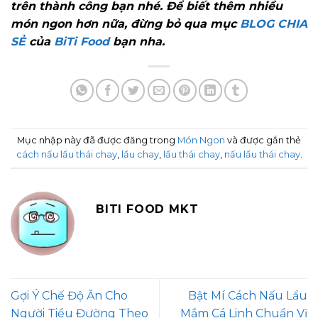
trên thành công bạn nhé. Để biết thêm nhiều
món ngon hơn nữa, đừng bỏ qua mục
BLOG CHIA
SẺ
của
BiTi Food
bạn nha.
Mục nhập này đã được đăng trong
Món Ngon
và được gắn thẻ
cách nấu lẩu thái chay
,
lẩu chay
,
lẩu thái chay
,
nấu lẩu thái chay
.
BITI FOOD MKT
Gợi Ý Chế Độ Ăn Cho
Bật Mí Cách Nấu Lẩu
Người Tiểu Đường Theo
Mắm Cá Linh Chuẩn Vị