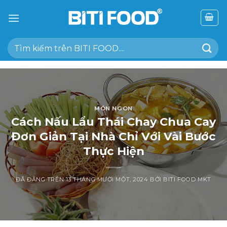
Chuyển
đến
nội
Tìm
dung
kiếm:
MÓN NGON
Cách Nấu Lẩu Thái Chay Chua Cay
Đơn Giản Tại Nhà Chỉ Với Vài Bước
Thực Hiện
ĐÃ ĐĂNG TRÊN
13 THÁNG MƯỜI MỘT, 2024
BỞI
BITI FOOD MKT