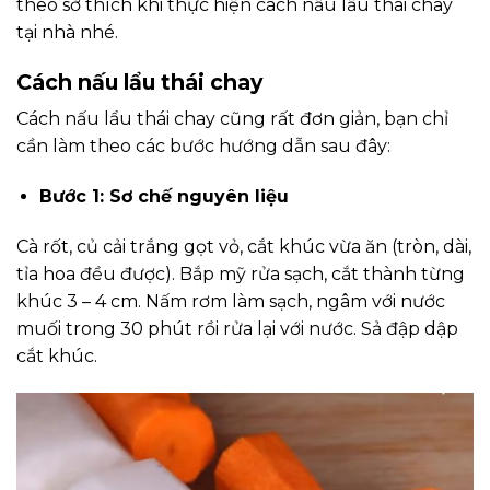
theo sở thích khi thực hiện cách nấu lẩu thái chay
tại nhà nhé.
Cách nấu lẩu thái chay
Cách nấu lẩu thái chay cũng rất đơn giản, bạn chỉ
cần làm theo các bước hướng dẫn sau đây:
Bước 1: Sơ chế nguyên liệu
Cà rốt, củ cải trắng gọt vỏ, cắt khúc vừa ăn (tròn, dài,
tỉa hoa đều được). Bắp mỹ rửa sạch, cắt thành từng
khúc 3 – 4 cm. Nấm rơm làm sạch, ngâm với nước
muối trong 30 phút rồi rửa lại với nước. Sả đập dập
cắt khúc.