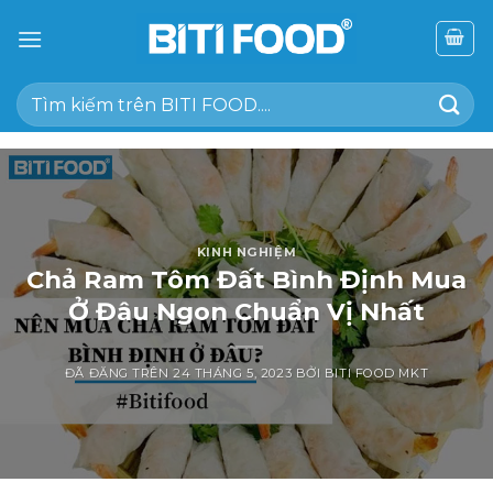
Chuyển
đến
nội
Tìm
dung
kiếm:
KINH NGHIỆM
Chả Ram Tôm Đất Bình Định Mua
Ở Đâu Ngon Chuẩn Vị Nhất
ĐÃ ĐĂNG TRÊN
24 THÁNG 5, 2023
BỞI
BITI FOOD MKT