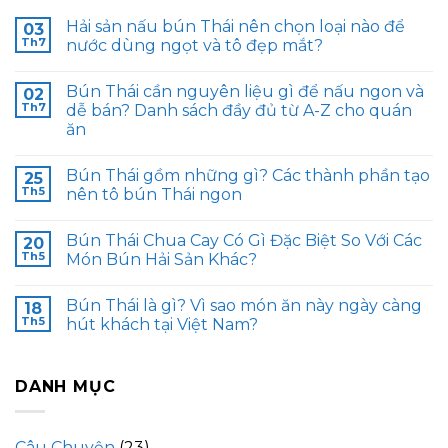
Hải sản nấu bún Thái nên chọn loại nào để
03
Th7
nước dùng ngọt và tô đẹp mắt?
Bún Thái cần nguyên liệu gì để nấu ngon và
02
Th7
dễ bán? Danh sách đầy đủ từ A-Z cho quán
ăn
Bún Thái gồm những gì? Các thành phần tạo
25
Th5
nên tô bún Thái ngon
Bún Thái Chua Cay Có Gì Đặc Biệt So Với Các
20
Th5
Món Bún Hải Sản Khác?
Bún Thái là gì? Vì sao món ăn này ngày càng
18
Th5
hút khách tại Việt Nam?
DANH MỤC
Câu Chuyện
(23)