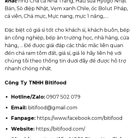
khác
như Chả cá Nha Trang, Hàu sữa Hyogo Nhật
Bản, Sò điệp Nhật, Vẹm xanh Chile, ốc Bolut Pháp,
cá viên, Chả mực, Mực nang, mực 1 nắng,….
Đặc biệt có giá sỉ tốt cho khách sỉ, khách buôn, bếp
ăn công nghiệp, bếp ăn trường học, nhà hàng, cửa
hàng,…. Để được giải đáp các thắc mắc liên quan
đến chả ram tôm đất, giá sỉ, giá lẻ hãy liên hệ với
chúng tôi theo thông tin dưới đây để được hỗ trợ
nhanh chóng nhất.
Công Ty TNHH Bitifood
Hotline/Zalo:
0907 502 079
Email:
bitifood@gmail.com
Fanpage:
https://www.facebook.com/bitifood
Website:
https://bitifood.com/