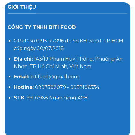
GIỚI THIỆU
CÔNG TY TNHH BITI FOOD
GPKD số 0315177096 do Sở KH và ĐT TP HCM
cấp ngày 20/07/2018
Địa chỉ:
143/19 Phạm Huy Thông, Phường An
Nhơn, TP Hồ Chí Minh, Việt Nam
Email:
bitifood@gmail.com
Hotline:
0907502079 - 0932106534
STK
: 9907968 Ngân hàng ACB