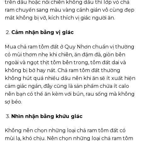
trên dầu hoặc nồi chiên không dầu thì lớp vỏ chả
ram chuyển sang màu vàng cánh gián vô cùng đẹp
mắt không bị vỡ, kích thích vị giác người ăn.
Cảm nhận bằng vị giác
Mua chả ram tôm đất ở Quy Nhơn chuẩn vị thường
có mùi thơm nhẹ khi chiên, ăn đậm đà, giòn bên
ngoài và ngọt thịt tôm bên trong, tôm đất dai và
không bị bở hay nát. Chả ram tôm đất thường
không hút quá nhiều dầu nên khi ăn sẽ ít xuất hiện
cảm giác ngán, đây cũng là sản phẩm chứa ít calo
nên bạn có thể ăn kèm với bún, rau sống mà không
sợ béo.
Nhìn nhận bằng khứu giác
Không nên chọn những loại chả ram tôm đất có
mùi lạ, khó chịu. Nên chọn những loại chả ram tôm