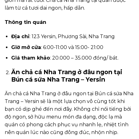
giòn mà rất tươi. Chả cá Nha Trang tại quán được
làm từ cá tươi dai ngon, hấp dẫn.
Thông tin quán
Địa chỉ
: 123 Yersin, Phương Sài, Nha Trang
Giờ mở cửa
: 6:00-11:00 và 15:00- 21:00
Giá tham khảo
: 20.000 – 35.000 đồng/ bát.
Ăn chả cá Nha Trang ở đâu ngon tại
Bún cá sứa Nha Trang – Yersin
Ăn chả cá Nha Trang ở đâu ngon tại Bún cá sứa Nha
Trang – Yersin sẽ là một lựa chọn vô cùng tốt khi
bạn có dịp ghé đến nơi đây. Không chỉ nổi tiếng bởi
độ ngon, sở hữu menu món đa dạng, độc lạ mà
quán có phong cách phục vụ nhanh lẹ, nhiệt tình
nên quán lúc nào cũng đông đúc, nhộn nhịp.