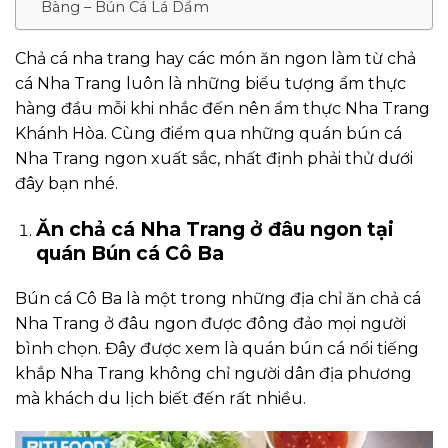
Bàng – Bún Cá Lá Dầm
Chả cá nha trang hay các món ăn ngon làm từ chả
cá Nha Trang luôn là những biểu tượng ẩm thực
hàng đầu mỗi khi nhắc đến nên ẩm thực Nha Trang
Khánh Hòa. Cùng điểm qua những quán bún cá
Nha Trang ngon xuất sắc, nhất định phải thử dưới
đây bạn nhé.
Ăn chả cá Nha Trang ở đâu ngon tại
quán Bún cá Cô Ba
Bún cá Cô Ba là một trong những địa chỉ ăn chả cá
Nha Trang ở đâu ngon được đông đảo mọi người
bình chọn. Đây được xem là quán bún cá nổi tiếng
khắp Nha Trang không chỉ người dân địa phương
mà khách du lịch biết đến rất nhiều.