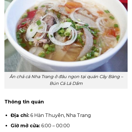
Ăn chả cá Nha Trang ở đâu ngon tại quán Cây Bàng –
Bún Cá Lá Dầm
Thông tin quán
Địa chỉ:
6 Hàn Thuyên, Nha Trang
Giờ mở cửa:
6:00 – 00:00