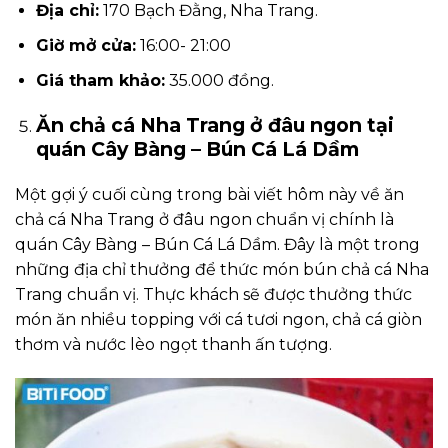
Địa chỉ:
170 Bạch Đằng, Nha Trang.
Giờ mở cửa:
16:00- 21:00
Giá tham khảo:
35.000 đồng.
Ăn chả cá Nha Trang ở đâu ngon tại
quán Cây Bàng – Bún Cá Lá Dầm
Một gợi ý cuối cùng trong bài viết hôm này về ăn
chả cá Nha Trang ở đâu ngon chuẩn vị chính là
quán Cây Bàng – Bún Cá Lá Dầm. Đây là một trong
những địa chỉ thưởng để thức món bún chả cá Nha
Trang chuẩn vị. Thực khách sẽ được thưởng thức
món ăn nhiều topping với cá tươi ngon, chả cá giòn
thơm và nước lèo ngọt thanh ấn tượng.