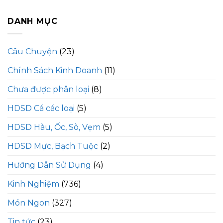
DANH MỤC
Câu Chuyện
(23)
Chính Sách Kinh Doanh
(11)
Chưa được phân loại
(8)
HDSD Cá các loại
(5)
HDSD Hàu, Ốc, Sò, Vẹm
(5)
HDSD Mực, Bạch Tuộc
(2)
Hướng Dẫn Sử Dụng
(4)
Kinh Nghiệm
(736)
Món Ngon
(327)
Tin tức
(23)