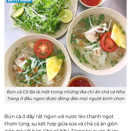
Bún cá Cô Ba là một trong những địa chỉ ăn chả cá Nha
Trang ở đâu ngon được đông đảo mọi người bình chọn
Bún cá ở đây rất ngon với nước lèo thanh ngọt
thơm lừng, sự kết hợp giữa sứa và chả cá ăn giòn