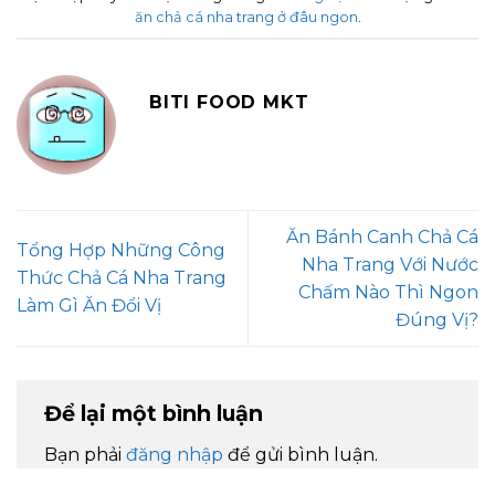
ăn chả cá nha trang ở đâu ngon
.
BITI FOOD MKT
Ăn Bánh Canh Chả Cá
Tổng Hợp Những Công
Nha Trang Với Nước
Thức Chả Cá Nha Trang
Chấm Nào Thì Ngon
Làm Gì Ăn Đổi Vị
Đúng Vị?
Để lại một bình luận
Bạn phải
đăng nhập
để gửi bình luận.