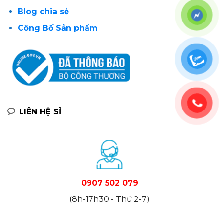
Blog chia sẻ
Công Bố Sản phẩm
LIÊN HỆ SỈ
0907 502 079
(8h-17h30 - Thứ 2-7)