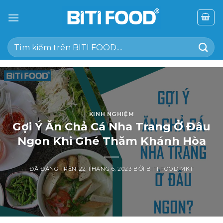
Chuyển
đến
nội
Tìm
dung
kiếm:
KINH NGHIỆM
Gợi Ý Ăn Chả Cá Nha Trang Ở Đâu
Ngon Khi Ghé Thăm Khánh Hòa
ĐÃ ĐĂNG TRÊN
22 THÁNG 6, 2023
BỞI
BITI FOOD MKT