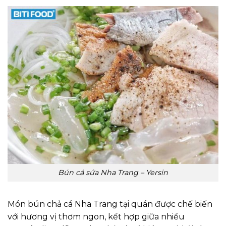
Bún cá sứa Nha Trang – Yersin
Món bún chả cá Nha Trang tại quán được chế biến
với hương vị thơm ngon, kết hợp giữa nhiều