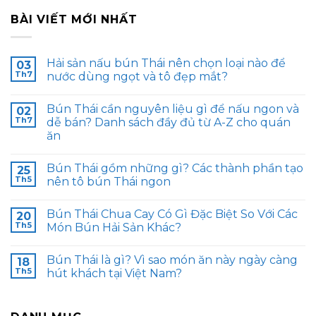
BÀI VIẾT MỚI NHẤT
Hải sản nấu bún Thái nên chọn loại nào để
03
Th7
nước dùng ngọt và tô đẹp mắt?
Bún Thái cần nguyên liệu gì để nấu ngon và
02
Th7
dễ bán? Danh sách đầy đủ từ A-Z cho quán
ăn
Bún Thái gồm những gì? Các thành phần tạo
25
Th5
nên tô bún Thái ngon
Bún Thái Chua Cay Có Gì Đặc Biệt So Với Các
20
Th5
Món Bún Hải Sản Khác?
Bún Thái là gì? Vì sao món ăn này ngày càng
18
Th5
hút khách tại Việt Nam?