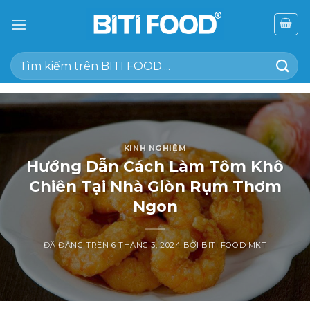
Chuyển
đến
nội
Tìm
dung
kiếm:
KINH NGHIỆM
Hướng Dẫn Cách Làm Tôm Khô
Chiên Tại Nhà Giòn Rụm Thơm
Ngon
ĐÃ ĐĂNG TRÊN
6 THÁNG 3, 2024
BỞI
BITI FOOD MKT