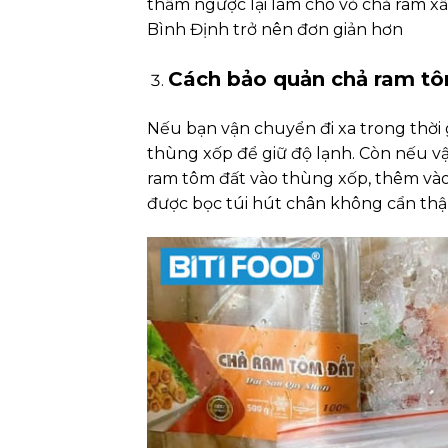
thấm ngược lại làm cho vỏ chả ram x
Bình Định trở nên đơn giản hơn
Cách bảo quản chả ram tô
Nếu bạn vận chuyển đi xa trong thời 
thùng xốp để giữ độ lạnh. Còn nếu vậ
ram tôm đất vào thùng xốp, thêm vào
được bọc túi hút chân không cẩn thận