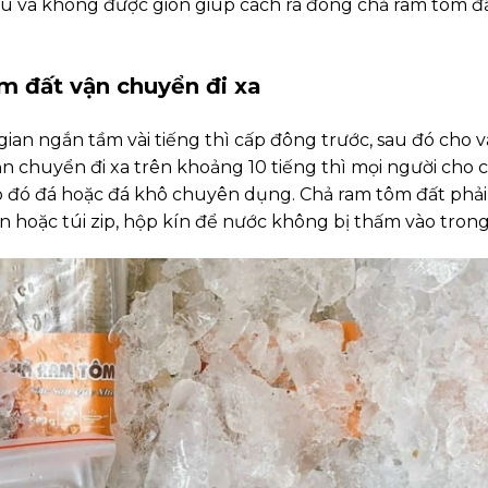
ấu và không được giòn giúp cách rã đông chả ram tôm đ
m đất vận chuyển đi xa
gian ngắn tầm vài tiếng thì cấp đông trước, sau đó cho 
n chuyển đi xa trên khoảng 10 tiếng thì mọi người cho 
 đó đá hoặc đá khô chuyên dụng. Chả ram tôm đất phải
 hoặc túi zip, hộp kín để nước không bị thấm vào trong