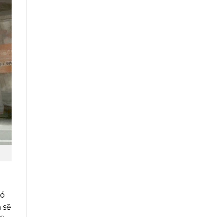
có
 sẽ