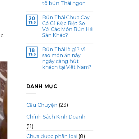
tô bún Thái ngon
Bún Thái Chua Cay
20
Th5
Có Gì Đặc Biệt So
Với Các Món Bún Hải
Sản Khác?
c,
Bún Thái là gì? Vì
18
Th5
sao món ăn này
ngày càng hút
khách tại Việt Nam?
DANH MỤC
Câu Chuyện
(23)
Chính Sách Kinh Doanh
(11)
Chưa được phân loại
(8)