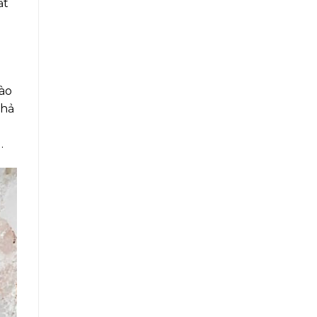
ất
vào
chả
.