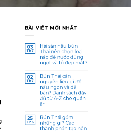
BÀI VIẾT MỚI NHẤT
Hải sản nấu bún
03
Th7
Thái nên chọn loại
nào để nước dùng
ngọt và tô đẹp mắt?
Bún Thái cần
02
Th7
nguyên liệu gì để
nấu ngon và dễ
bán? Danh sách đầy
đủ từ A-Z cho quán
u
ăn
Bún Thái gồm
25
g
Th5
những gì? Các
thành phần tạo nên
y