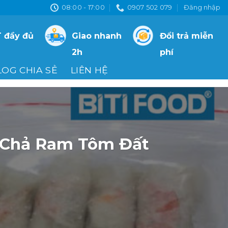
08:00 - 17:00
0907 502 079
Đăng nhập
 đầy đủ
Giao nhanh
Đổi trả miễn
2h
phí
LOG CHIA SẺ
LIÊN HỆ
 Chả Ram Tôm Đất