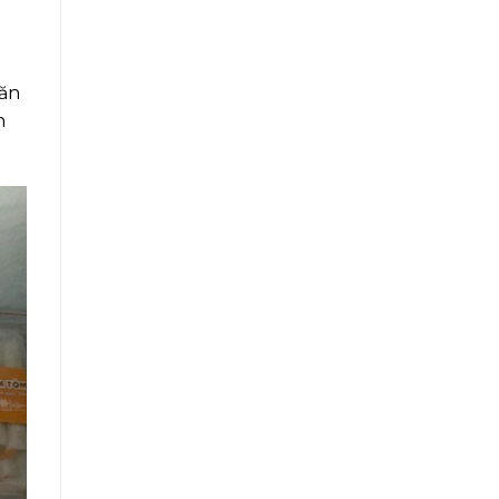
găn
n