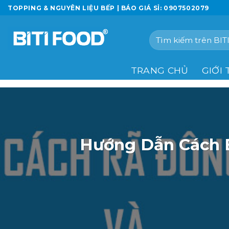
Chuyển
TOPPING & NGUYÊN LIỆU BẾP | BÁO GIÁ SỈ: 0907502079
đến
nội
Tìm
dung
kiếm:
TRANG CHỦ
GIỚI 
Hướng Dẫn Cách 