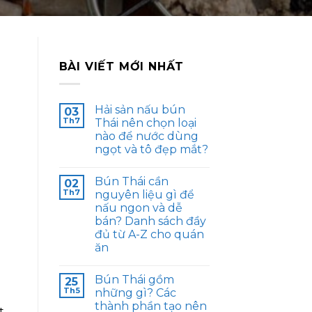
BÀI VIẾT MỚI NHẤT
Hải sản nấu bún
03
Th7
Thái nên chọn loại
nào để nước dùng
ngọt và tô đẹp mắt?
Bún Thái cần
02
Th7
nguyên liệu gì để
nấu ngon và dễ
bán? Danh sách đầy
đủ từ A-Z cho quán
ăn
Bún Thái gồm
25
Th5
những gì? Các
thành phần tạo nên
t,