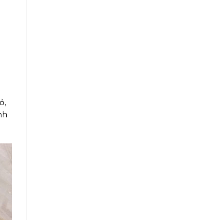
ỏ,
nh