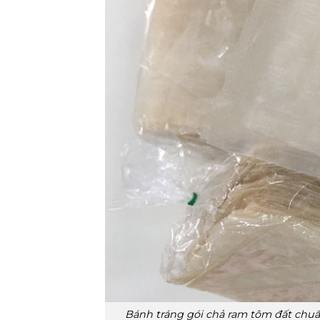
Bánh tráng gói chả ram tôm đất chuẩ