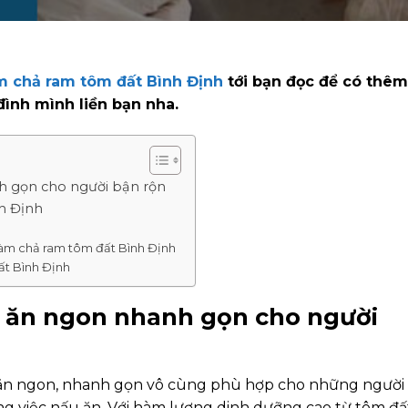
m chả ram tôm đất Bình Định
tới bạn đọc để có thêm
ình mình liền bạn nha.
 gọn cho người bận rộn
h Định
làm chả ram tôm đất Bình Định
ất Bình Định
 ăn ngon nhanh gọn cho người
ăn ngon, nhanh gọn vô cùng phù hợp cho những người
ng việc nấu ăn. Với hàm lượng dinh dưỡng cao từ tôm đấ