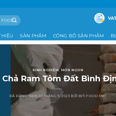
VAT
THIỆU
SẢN PHẨM
CÔNG BỐ SẢN PHẨM
B
KINH NGHIỆM
,
MÓN NGON
Chả Ram Tôm Đất Bình Đị
ĐÃ ĐĂNG TRÊN
20 THÁNG 5, 2023
BỞI
BITI FOOD MKT