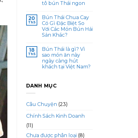
tô bún Thái ngon
Bún Thái Chua Cay
20
Th5
Có Gì Đặc Biệt So
Với Các Món Bún Hải
Sản Khác?
Bún Thái là gì? Vì
18
Th5
sao món ăn này
ngày càng hút
khách tại Việt Nam?
DANH MỤC
Câu Chuyện
(23)
Chính Sách Kinh Doanh
(11)
Chưa được phân loại
(8)