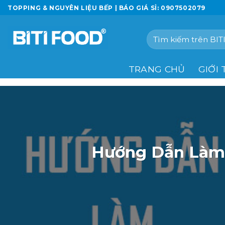
Chuyển
TOPPING & NGUYÊN LIỆU BẾP | BÁO GIÁ SỈ: 0907502079
đến
nội
Tìm
dung
kiếm:
TRANG CHỦ
GIỚI 
Hướng Dẫn Làm 