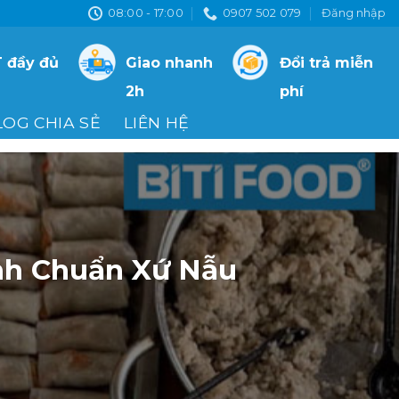
08:00 - 17:00
0907 502 079
Đăng nhập
 đầy đủ
Giao nhanh
Đổi trả miễn
2h
phí
LOG CHIA SẺ
LIÊN HỆ
nh Chuẩn Xứ Nẫu