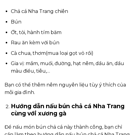
Chả cá Nha Trang chiên
Bún
Ớt, tỏi, hành tím băm
Rau ăn kèm với bún
Cà chua, thơm(mua loại gọt vỏ rồi)
Gia vị: mắm, muối, đường, hạt nêm, dầu ăn, dầu
màu điều, tiêu,…
Bạn có thể thêm nêm nguyên liệu tùy ý thích của
mỗi gia đình.
Hướng dẫn nấu bún chả cá Nha Trang
cùng với xương gà
Để nấu món bún chả cá này thành công, bạn chỉ
cần làm theo hướng dẫn nấu bún chả cá Nha Trang