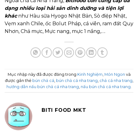
Ngoài chả cá Nha Trang,
Bitifood còn cung cấp đa
dạng nhiều loại hải sản dinh dưỡng và tiện lợi
khác
như Hàu sữa Hyogo Nhật Bản, Sò điệp Nhật,
Vẹm xanh Chile, ốc Bolut Pháp, cá viên, ram đất Quy
Nhơn, Chả mực, Mực nang, mực 1 nắng,….
Mục nhập này đã được đăng trong
Kinh Nghiệm
,
Món Ngon
và
được gắn thẻ
bún chả cá
,
bún chả cá nha trang
,
chả cá nha trang
,
hướng dẫn nấu bún chả cá nha trang
,
nấu bún chả cá nha trang
.
BITI FOOD MKT