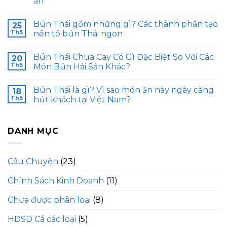
ăn
Bún Thái gồm những gì? Các thành phần tạo
25
Th5
nên tô bún Thái ngon
Bún Thái Chua Cay Có Gì Đặc Biệt So Với Các
20
Th5
Món Bún Hải Sản Khác?
Bún Thái là gì? Vì sao món ăn này ngày càng
18
Th5
hút khách tại Việt Nam?
DANH MỤC
Câu Chuyện
(23)
Chính Sách Kinh Doanh
(11)
Chưa được phân loại
(8)
HDSD Cá các loại
(5)