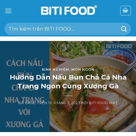
Chuyển
đến
nội
Tìm
dung
kiếm:
KINH NGHIỆM
,
MÓN NGON
Hướng Dẫn Nấu Bún Chả Cá Nha
Trang Ngon Cùng Xương Gà
ĐÃ ĐĂNG TRÊN
17 THÁNG 3, 2023
BỞI
BITI FOOD MKT