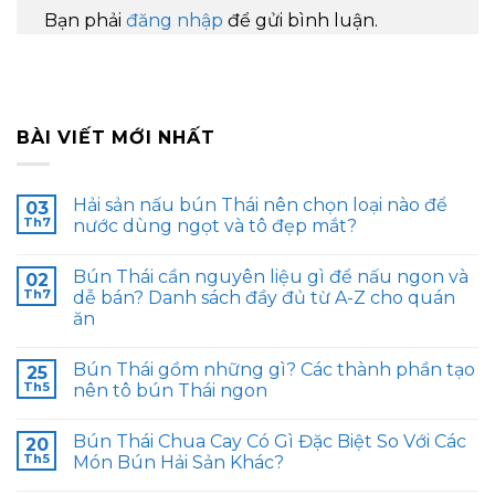
Bạn phải
đăng nhập
để gửi bình luận.
BÀI VIẾT MỚI NHẤT
Hải sản nấu bún Thái nên chọn loại nào để
03
Th7
nước dùng ngọt và tô đẹp mắt?
Bún Thái cần nguyên liệu gì để nấu ngon và
02
Th7
dễ bán? Danh sách đầy đủ từ A-Z cho quán
ăn
Bún Thái gồm những gì? Các thành phần tạo
25
Th5
nên tô bún Thái ngon
Bún Thái Chua Cay Có Gì Đặc Biệt So Với Các
20
Th5
Món Bún Hải Sản Khác?