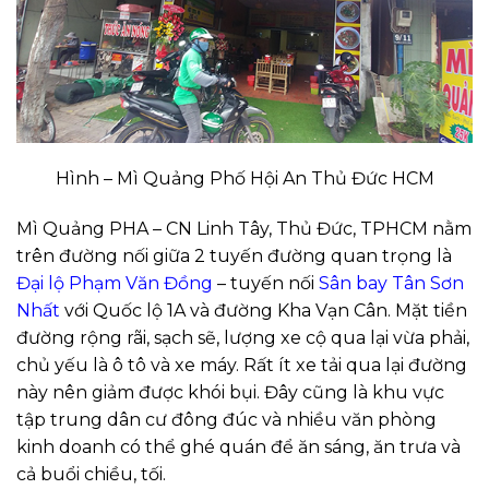
Hình – Mì Quảng Phố Hội An Thủ Đức HCM
Mì Quảng PHA – CN Linh Tây, Thủ Đức, TPHCM nằm
trên đường nối giữa 2 tuyến đường quan trọng là
Đại lộ Phạm Văn Đồng
– tuyến nối
Sân bay Tân Sơn
Nhất
với Quốc lộ 1A và đường Kha Vạn Cân. Mặt tiền
đường rộng rãi, sạch sẽ, lượng xe cộ qua lại vừa phải,
chủ yếu là ô tô và xe máy. Rất ít xe tải qua lại đường
này nên giảm được khói bụi. Đây cũng là khu vực
tập trung dân cư đông đúc và nhiều văn phòng
kinh doanh có thể ghé quán để ăn sáng, ăn trưa và
cả buổi chiều, tối.