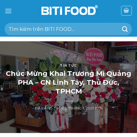
Chuyển
đến
nội
Tìm
dung
kiếm:
TIN TỨC
Chúc Mừng Khai Trương Mì Quảng
PHA – CN Linh Tây, Thủ Đức,
TPHCM
ĐÃ ĐĂNG TRÊN
2 THÁNG 1, 2021
BỞI