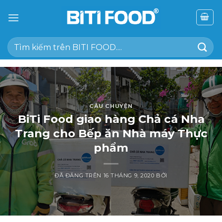
Chuyển
đến
nội
Tìm
dung
kiếm:
CÂU CHUYỆN
BiTi Food giao hàng Chả cá Nha
Trang cho Bếp ăn Nhà máy Thực
phẩm
ĐÃ ĐĂNG TRÊN
16 THÁNG 9, 2020
BỞI