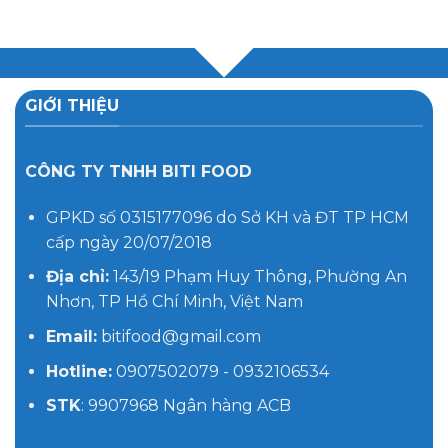
GIỚI THIỆU
CÔNG TY TNHH BITI FOOD
GPKD số 0315177096 do Sở KH và ĐT TP HCM
cấp ngày 20/07/2018
Địa chỉ:
143/19 Phạm Huy Thông, Phường An
Nhơn, TP Hồ Chí Minh, Việt Nam
Email:
bitifood@gmail.com
Hotline:
0907502079 - 0932106534
STK
: 9907968 Ngân hàng ACB