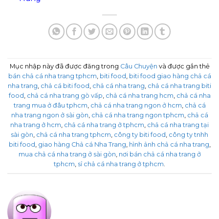
Mục nhập này đã được đăng trong
Câu Chuyện
và được gắn thẻ
bán chả cá nha trang tphcm
,
biti food
,
biti food giao hàng chả cá
nha trang
,
chả cá biti food
,
chả cá nha trang
,
chả cá nha trang biti
food
,
chả cá nha trang gò vấp
,
chả cá nha trang hcm
,
chả cá nha
trang mua ở đâu tphcm
,
chả cá nha trang ngon ở hcm
,
chả cá
nha trang ngon ở sài gòn
,
chả cá nha trang ngon tphcm
,
chả cá
nha trang ở hcm
,
chả cá nha trang ở tphcm
,
chả cá nha trang tại
sài gòn
,
chả cá nha trang tphcm
,
công ty biti food
,
công ty tnhh
biti food
,
giao hàng Chả cá Nha Trang
,
hình ảnh chả cá nha trang
,
mua chả cá nha trang ở sài gòn
,
nơi bán chả cá nha trang ở
tphcm
,
sỉ chả cá nha trang ở tphcm
.