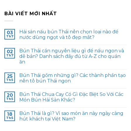
BÀI VIẾT MỚI NHẤT
Hải sản nấu bún Thái nên chọn loại nào để
03
Th7
nước dùng ngọt và tô đẹp mắt?
Bún Thái cần nguyên liệu gì để nấu ngon và
02
Th7
dễ bán? Danh sách đầy đủ từ A-Z cho quán
ăn
Bún Thái gồm những gì? Các thành phần tạo
25
Th5
nên tô bún Thái ngon
Bún Thái Chua Cay Có Gì Đặc Biệt So Với Các
20
Th5
Món Bún Hải Sản Khác?
Bún Thái là gì? Vì sao món ăn này ngày càng
18
Th5
hút khách tại Việt Nam?