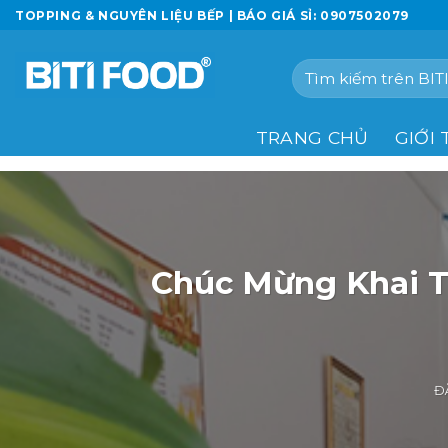
Chuyển
TOPPING & NGUYÊN LIỆU BẾP | BÁO GIÁ SỈ: 0907502079
đến
nội
Tìm
dung
kiếm:
TRANG CHỦ
GIỚI 
Chúc Mừng Khai T
Đ