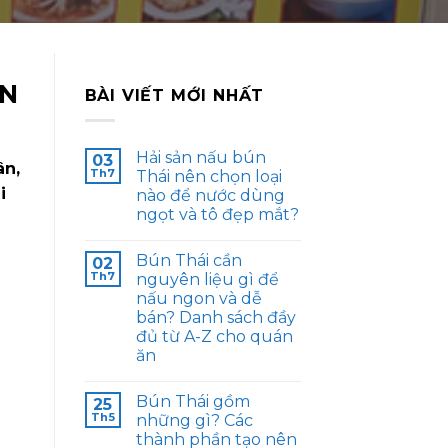
CN
BÀI VIẾT MỚI NHẤT
Hải sản nấu bún
03
ân,
Th7
Thái nên chọn loại
i
nào để nước dùng
ngọt và tô đẹp mắt?
Bún Thái cần
02
Th7
nguyên liệu gì để
nấu ngon và dễ
bán? Danh sách đầy
đủ từ A-Z cho quán
ăn
Bún Thái gồm
25
Th5
những gì? Các
thành phần tạo nên