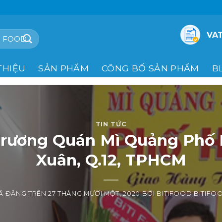
VAT
THIỆU
SẢN PHẨM
CÔNG BỐ SẢN PHẨM
B
TIN TỨC
rương Quán Mì Quảng Phố 
Xuân, Q.12, TPHCM
Ã ĐĂNG TRÊN
27 THÁNG MƯỜI MỘT, 2020
BỞI
BITIFOOD BITIFO