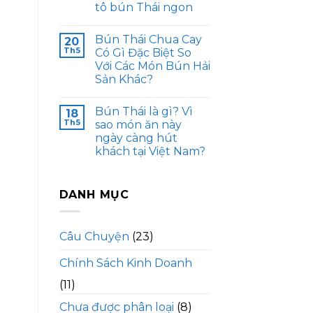
tô bún Thái ngon
Bún Thái Chua Cay
20
Th5
Có Gì Đặc Biệt So
Với Các Món Bún Hải
Sản Khác?
Bún Thái là gì? Vì
18
Th5
sao món ăn này
ngày càng hút
khách tại Việt Nam?
DANH MỤC
Câu Chuyện
(23)
Chính Sách Kinh Doanh
(11)
Chưa được phân loại
(8)