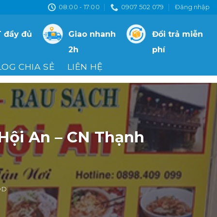
08:00 - 17:00
0907 502 079
Đăng nhập
 đầy đủ
Giao nhanh
Đổi trả miễn
2h
phí
LOG CHIA SẺ
LIÊN HỆ
Hội An – CN Thạnh
OD