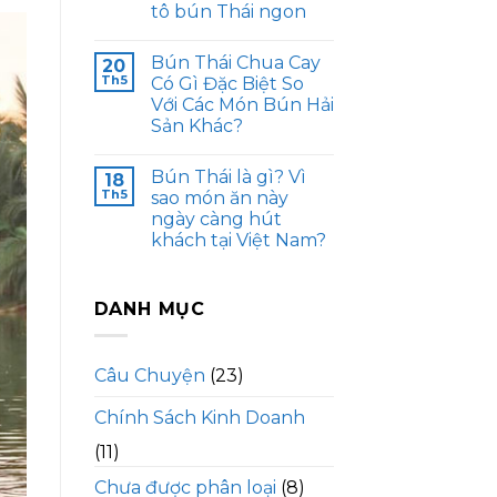
tô bún Thái ngon
Bún Thái Chua Cay
20
Th5
Có Gì Đặc Biệt So
Với Các Món Bún Hải
Sản Khác?
Bún Thái là gì? Vì
18
Th5
sao món ăn này
ngày càng hút
khách tại Việt Nam?
DANH MỤC
Câu Chuyện
(23)
Chính Sách Kinh Doanh
(11)
Chưa được phân loại
(8)