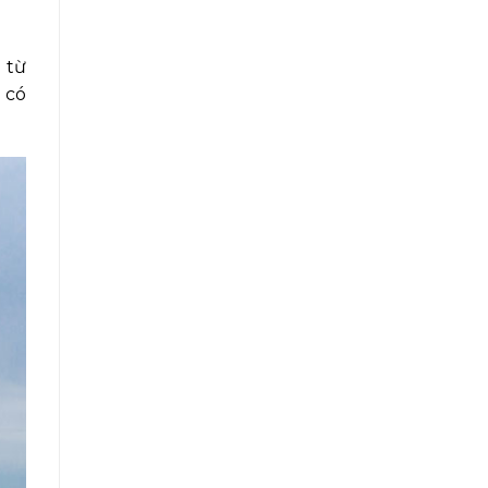
 từ
 có