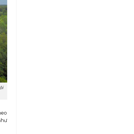
ôi
heo
như