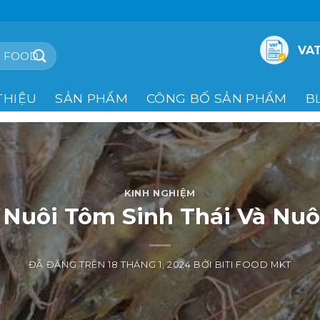
VAT
THIỆU
SẢN PHẨM
CÔNG BỐ SẢN PHẨM
B
KINH NGHIỆM
 Nuôi Tôm Sinh Thái Và Nu
ĐÃ ĐĂNG TRÊN
18 THÁNG 1, 2024
BỞI
BITI FOOD MKT