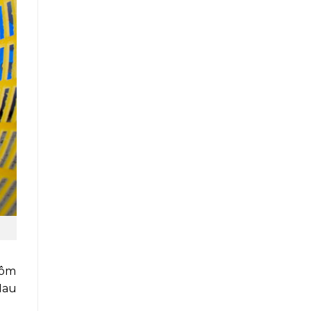
tôm
Mau