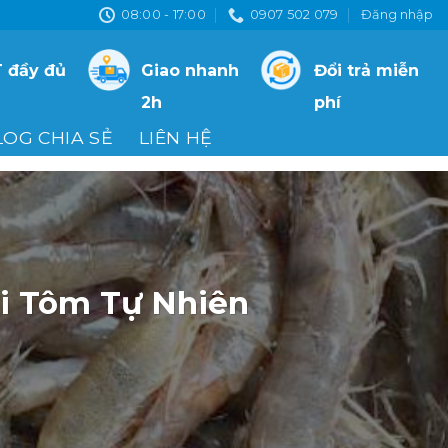
08:00 - 17:00
0907 502 079
Đăng nhập
 đầy đủ
Giao nhanh
Đổi trả miễn
2h
phí
LOG CHIA SẺ
LIÊN HỆ
ôi Tôm Tự Nhiên