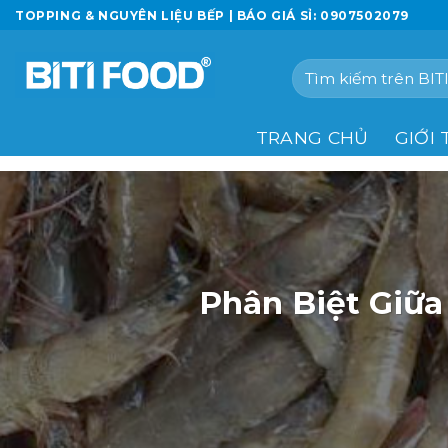
Chuyển
TOPPING & NGUYÊN LIỆU BẾP | BÁO GIÁ SỈ: 0907502079
đến
nội
Tìm
dung
kiếm:
TRANG CHỦ
GIỚI 
Phân Biệt Giữa