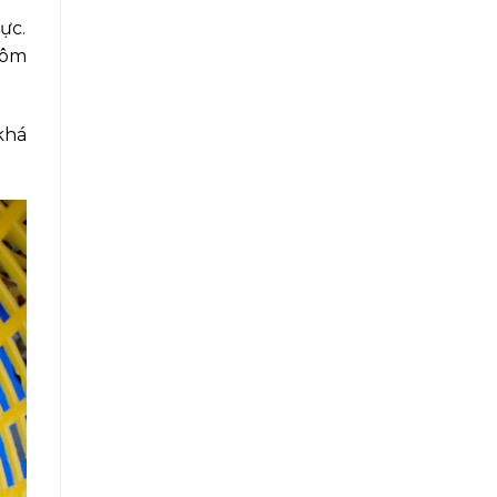
ực.
tôm
khá