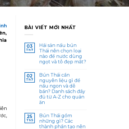
inh
BÀI VIẾT MỚI NHẤT
ên,
hia
Hải sản nấu bún
03
Th7
Thái nên chọn loại
nào để nước dùng
ngọt và tô đẹp mắt?
Bún Thái cần
02
Th7
nguyên liệu gì để
nấu ngon và dễ
bán? Danh sách đầy
đủ từ A-Z cho quán
ăn
iên
Bún Thái gồm
ớc,
25
Th5
những gì? Các
thành phần tạo nên