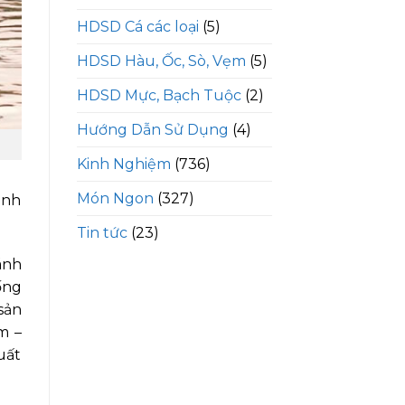
HDSD Cá các loại
(5)
HDSD Hàu, Ốc, Sò, Vẹm
(5)
HDSD Mực, Bạch Tuộc
(2)
Hướng Dẫn Sử Dụng
(4)
Kinh Nghiệm
(736)
Món Ngon
(327)
ình
Tin tức
(23)
ánh
ống
sản
m –
uất