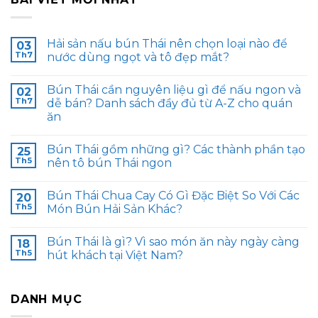
Hải sản nấu bún Thái nên chọn loại nào để
03
Th7
nước dùng ngọt và tô đẹp mắt?
Bún Thái cần nguyên liệu gì để nấu ngon và
02
Th7
dễ bán? Danh sách đầy đủ từ A-Z cho quán
ăn
Bún Thái gồm những gì? Các thành phần tạo
25
Th5
nên tô bún Thái ngon
Bún Thái Chua Cay Có Gì Đặc Biệt So Với Các
20
Th5
Món Bún Hải Sản Khác?
Bún Thái là gì? Vì sao món ăn này ngày càng
18
Th5
hút khách tại Việt Nam?
DANH MỤC