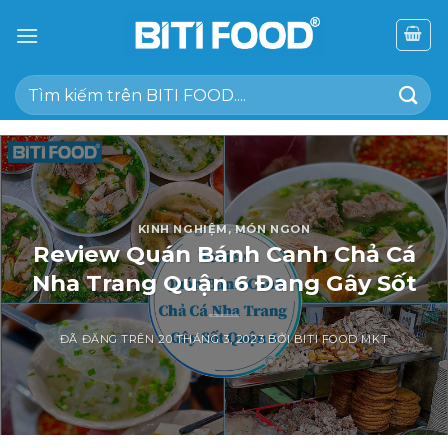
Chuyển
đến
nội
Tìm
dung
kiếm:
KINH NGHIỆM
,
MÓN NGON
Review Quán Bánh Canh Chả Cá
Nha Trang Quận 6 Đang Gây Sốt
ĐÃ ĐĂNG TRÊN
20 THÁNG 3, 2023
BỞI
BITI FOOD MKT