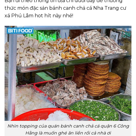
Bạn đi theo thông tin địa chỉ dưới đây để thưởng
thức món đặc sản bánh canh chả cá Nha Trang cư
xá Phú Lâm hot hít này nhé!
Nhìn topping của quán bánh canh chả cá quận 6 Công
Hằng là muốn ghé ăn liền rồi cả nhà ơi