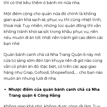
thì có thể kêu thêm ổ bánh mì nữa nha.
Một điểm cộng cho quán nữa đó chính là không
gian quán khá sạch sẽ, phục vụ thì cũng nhiệt tình,
thoải mái. Tuy nhiên, những lúc quán đông thì vẫn
không tránh khỏi sai sót trong khâu phục vụ, nên
nếu muốn đi ăn tốt nhất nên tránh giờ cao điểm các
bạn nhé
Quán bánh canh chả cá Nha Trang Quận 6 này mở
cửa từ sáng sớm đến tận khuya nên đi giờ nào cũng
vẫn có phần ăn đó. Đặc biệt, có trên các app giao
hàng như Grap, Gofood, Shopeefood,…. cho bạn nào
muốn ăn nhưng lười đi nha.
Nhược điểm của quán bánh canh chả cá Nha
Trang quận 6 Công Hằng
Không gian khá nhỏ, không được rộng rãi lắm. Tuy