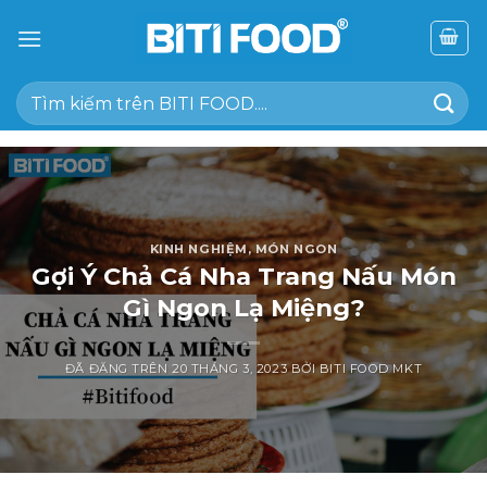
Chuyển
đến
nội
Tìm
dung
kiếm:
KINH NGHIỆM
,
MÓN NGON
Gợi Ý Chả Cá Nha Trang Nấu Món
Gì Ngon Lạ Miệng?
ĐÃ ĐĂNG TRÊN
20 THÁNG 3, 2023
BỞI
BITI FOOD MKT