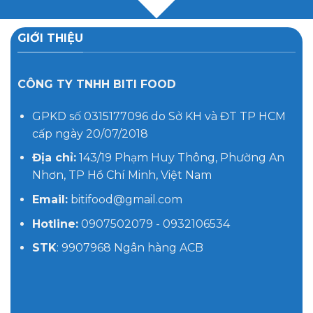
GIỚI THIỆU
CÔNG TY TNHH BITI FOOD
GPKD số 0315177096 do Sở KH và ĐT TP HCM
cấp ngày 20/07/2018
Địa chỉ:
143/19 Phạm Huy Thông, Phường An
Nhơn, TP Hồ Chí Minh, Việt Nam
Email:
bitifood@gmail.com
Hotline:
0907502079 - 0932106534
STK
: 9907968 Ngân hàng ACB