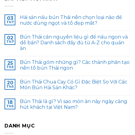
Hải sản nấu bún Thái nên chọn loại nào để
03
Th7
nước dùng ngọt và tô đẹp mắt?
Bún Thái cần nguyên liệu gì để nấu ngon và
02
Th7
dễ bán? Danh sách đầy đủ từ A-Z cho quán
ăn
Bún Thái gồm những gì? Các thành phần tạo
25
Th5
nên tô bún Thái ngon
Bún Thái Chua Cay Có Gì Đặc Biệt So Với Các
20
Th5
Món Bún Hải Sản Khác?
Bún Thái là gì? Vì sao món ăn này ngày càng
18
Th5
hút khách tại Việt Nam?
DANH MỤC