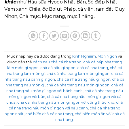
khác
như Hàu sữa Hyogo Nhật Bản, Sò điệp Nhật,
Vẹm xanh Chile, ốc Bolut Pháp, cá viên, ram đất Quy
Nhơn, Chả mực, Mực nang, mực 1 nắng,….
Mục nhập này đã được đăng trong
Kinh Nghiệm
,
Món Ngon
và
được gắn thẻ
cách nấu chả cá nha trang
,
chả cá hấp nha trang
làm món gì ngon
,
chả cá nấu gì ngon
,
chả cá nha trang
,
chả cá
nha trang làm món gì
,
chả cá nha trang làm món gì ngon
,
chả cá
nha trang nấu canh gì ngon
,
chả cá nha trang nấu gì ngon
,
chả cá
nha trang nấu món gì
,
chả cá nha trang nấu món gì ngon
,
chả cá
nha trang nấu món gì ngon với bánh canh
,
chả cá nha trang nấu
món gì ngon với bún
,
chả cá nha trang nấu món gì ngon với cà
chua
,
chả cá nha trang nấu món gì ngon với công thức kho
,
chả
cá nha trang nấu món gì ngon với nấu canh
,
chả cá nha trang
ngon nhất
,
chế biến chả cá nha trang
,
chế biến món ăn với chả cá
nha trang
.