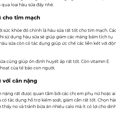
 qua loại hàu sữa đấy nhé.
ì cho tim mạch
i sức khỏe đó chính là hàu sữa rất tốt cho tim mạch. Cá
khi sử dụng hàu sữa sẽ giúp giảm các mảng bám tích tụ
àu sữa còn có tác dụng giúp ức chế các liên kết với độ
ữa cũng giúp ổn định huyết áp rất tốt. Còn vitamin E
 hoạt của tế bào con người.
ì với cân nặng
ân nặng rất được quan tâm bởi các chị em phụ nữ hoặc ai
 có tác dụng hỗ trợ kiểm soát, giảm cân rất tốt. Chọn hà
thấy no và tránh bữa ăn nhiều calo mà ít có lợi cho din