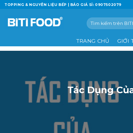
Chuyển
TOPPING & NGUYÊN LIỆU BẾP | BÁO GIÁ SỈ: 0907502079
đến
nội
Tìm
dung
kiếm:
TRANG CHỦ
GIỚI 
Tác Dụng Của