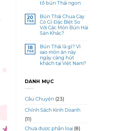
tô bún Thái ngon
Bún Thái Chua Cay
20
y
Th5
Có Gì Đặc Biệt So
Với Các Món Bún Hải
Sản Khác?
Bún Thái là gì? Vì
18
Th5
sao món ăn này
ngày càng hút
khách tại Việt Nam?
DANH MỤC
Câu Chuyện
(23)
Chính Sách Kinh Doanh
(11)
Chưa được phân loại
(8)