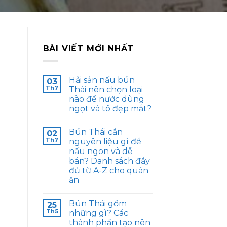
BÀI VIẾT MỚI NHẤT
Hải sản nấu bún
03
Th7
Thái nên chọn loại
nào để nước dùng
ngọt và tô đẹp mắt?
Bún Thái cần
02
Th7
nguyên liệu gì để
nấu ngon và dễ
bán? Danh sách đầy
đủ từ A-Z cho quán
ăn
Bún Thái gồm
25
Th5
những gì? Các
thành phần tạo nên