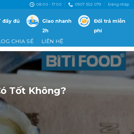
08:00 - 17:00
0907 502 079
Đăng nhập
 đầy đủ
Giao nhanh
Đổi trả miễn
2h
phí
LOG CHIA SẺ
LIÊN HỆ
Có Tốt Không?