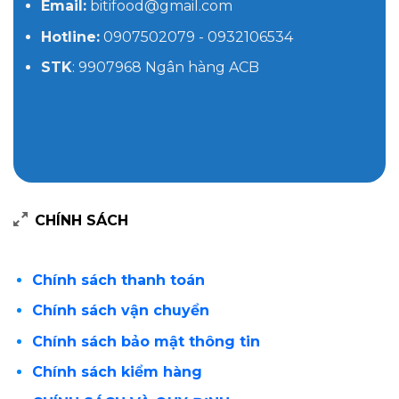
Email:
bitifood@gmail.com
Hotline:
0907502079 - 0932106534
STK
: 9907968 Ngân hàng ACB
CHÍNH SÁCH
Chính sách thanh toán
Chính sách vận chuyển
Chính sách bảo mật thông tin
Chính sách kiểm hàng