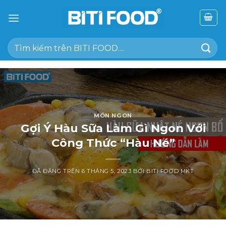
Chuyển
đến
nội
Tìm
dung
kiếm:
MÓN NGON
Gợi Ý Hàu Sữa Làm Gì Ngon Với
Công Thức “Hàu Né”
ĐÃ ĐĂNG TRÊN
6 THÁNG 5, 2023
BỞI
BITI FOOD MKT