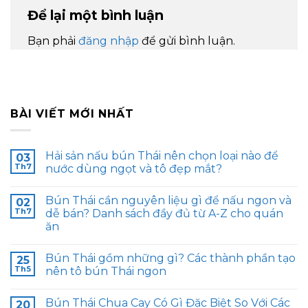
Để lại một bình luận
Bạn phải
đăng nhập
để gửi bình luận.
BÀI VIẾT MỚI NHẤT
Hải sản nấu bún Thái nên chọn loại nào để
03
Th7
nước dùng ngọt và tô đẹp mắt?
Bún Thái cần nguyên liệu gì để nấu ngon và
02
Th7
dễ bán? Danh sách đầy đủ từ A-Z cho quán
ăn
Bún Thái gồm những gì? Các thành phần tạo
25
Th5
nên tô bún Thái ngon
Bún Thái Chua Cay Có Gì Đặc Biệt So Với Các
20