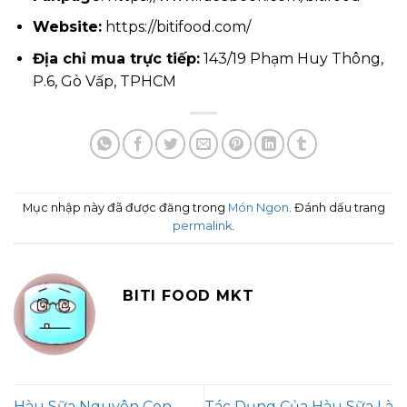
Website:
https://bitifood.com/
Địa chỉ mua trực tiếp:
143/19 Phạm Huy Thông,
P.6, Gò Vấp, TPHCM
Mục nhập này đã được đăng trong
Món Ngon
. Đánh dấu trang
permalink
.
BITI FOOD MKT
Hàu Sữa Nguyên Con
Tác Dụng Của Hàu Sữa Là