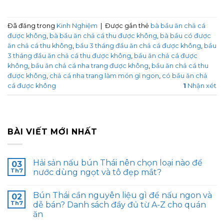
Đã đăng trong
Kinh Nghiệm
|
Được gắn thẻ
bà bầu ăn chả cá
được không
,
bà bầu ăn chả cá thu được không
,
bà bầu có được
ăn chả cá thu không
,
bầu 3 tháng đầu ăn chả cá được không
,
bầu
3 tháng đầu ăn chả cá thu được không
,
bầu ăn chả cá được
không
,
bầu ăn chả cá nha trang được không
,
bầu ăn chả cá thu
được không
,
chả cá nha trang làm món gì ngon
,
có bầu ăn chả
cá được không
1
Nhận xét
BÀI VIẾT MỚI NHẤT
Hải sản nấu bún Thái nên chọn loại nào để
03
Th7
nước dùng ngọt và tô đẹp mắt?
Bún Thái cần nguyên liệu gì để nấu ngon và
02
Th7
dễ bán? Danh sách đầy đủ từ A-Z cho quán
ăn