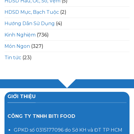
HDSD Hàu, Ốc, Sò, Vẹm
(5)
HDSD Mực, Bạch Tuộc
(2)
Hướng Dẫn Sử Dụng
(4)
Kinh Nghiệm
(736)
Món Ngon
(327)
Tin tức
(23)
GIỚI THIỆU
CÔNG TY TNHH BITI FOOD
GPKD số 0315177096 do Sở KH và ĐT TP HCM