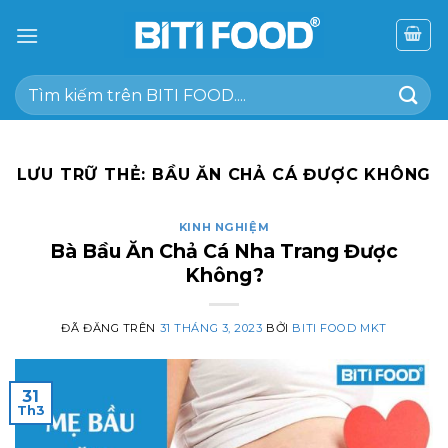
Chuyển
đến
nội
Tìm
dung
kiếm:
LƯU TRỮ THẺ:
BẦU ĂN CHẢ CÁ ĐƯỢC KHÔNG
KINH NGHIỆM
Bà Bầu Ăn Chả Cá Nha Trang Được
Không?
ĐÃ ĐĂNG TRÊN
31 THÁNG 3, 2023
BỞI
BITI FOOD MKT
31
Th3