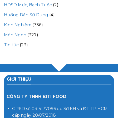
HDSD Mực, Bạch Tuộc
(2)
Hướng Dẫn Sử Dụng
(4)
Kinh Nghiệm
(736)
Món Ngon
(327)
Tin tức
(23)
GIỚI THIỆU
CÔNG TY TNHH BITI FOOD
GPKD số 0315177096 do Sở KH và ĐT TP HCM
cấp ngày 20/07/2018