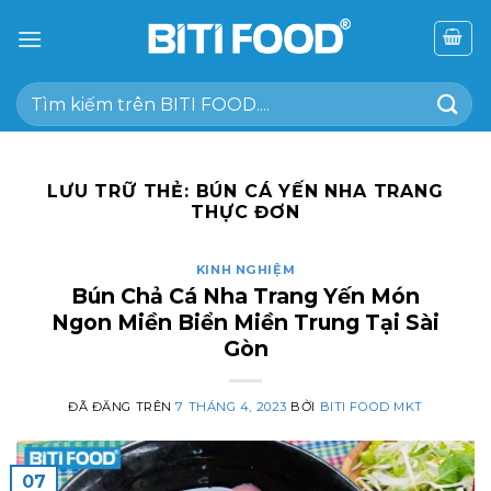
Chuyển
đến
nội
Tìm
dung
kiếm:
LƯU TRỮ THẺ:
BÚN CÁ YẾN NHA TRANG
THỰC ĐƠN
KINH NGHIỆM
Bún Chả Cá Nha Trang Yến Món
Ngon Miền Biển Miền Trung Tại Sài
Gòn
ĐÃ ĐĂNG TRÊN
7 THÁNG 4, 2023
BỞI
BITI FOOD MKT
07