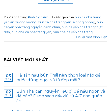
TIẾP TỤC ĐỌC
→
Đã đăng trong
Kinh Nghiệm
|
Được gắn thẻ
bún cá nha trang
yến an dương vương
,
bún cá nha trang yến lê hồng phong
,
bún
cá yến nha trang nguyễn cảnh chân
,
bún cá yến nha trang thực
đơn
,
bún chả cá nha trang yến
,
bún chả cá yến nha trang
Để lại một bình luận
BÀI VIẾT MỚI NHẤT
Hải sản nấu bún Thái nên chọn loại nào để
03
Th7
nước dùng ngọt và tô đẹp mắt?
Bún Thái cần nguyên liệu gì để nấu ngon và
02
Th7
dễ bán? Danh sách đầy đủ từ A-Z cho quán
ăn