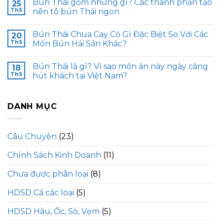
Bún Thái gồm những gì? Các thành phần tạo
25
Th5
nên tô bún Thái ngon
Bún Thái Chua Cay Có Gì Đặc Biệt So Với Các
20
Th5
Món Bún Hải Sản Khác?
Bún Thái là gì? Vì sao món ăn này ngày càng
18
Th5
hút khách tại Việt Nam?
DANH MỤC
Câu Chuyện
(23)
Chính Sách Kinh Doanh
(11)
Chưa được phân loại
(8)
HDSD Cá các loại
(5)
HDSD Hàu, Ốc, Sò, Vẹm
(5)