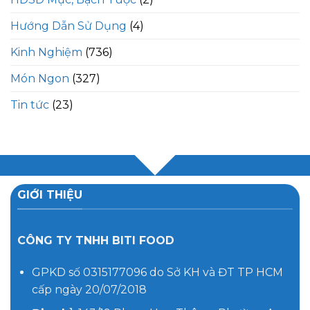
Hướng Dẫn Sử Dụng
(4)
Kinh Nghiệm
(736)
Món Ngon
(327)
Tin tức
(23)
GIỚI THIỆU
CÔNG TY TNHH BITI FOOD
GPKD số 0315177096 do Sở KH và ĐT TP HCM
cấp ngày 20/07/2018