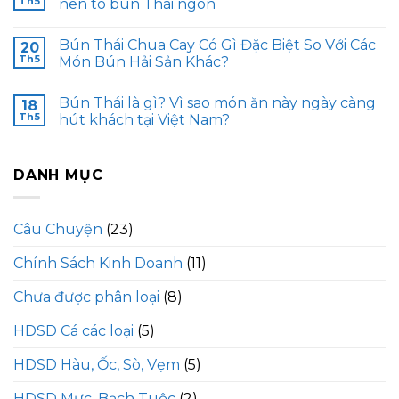
Th5
nên tô bún Thái ngon
Bún Thái Chua Cay Có Gì Đặc Biệt So Với Các
20
Th5
Món Bún Hải Sản Khác?
Bún Thái là gì? Vì sao món ăn này ngày càng
18
Th5
hút khách tại Việt Nam?
DANH MỤC
Câu Chuyện
(23)
Chính Sách Kinh Doanh
(11)
Chưa được phân loại
(8)
HDSD Cá các loại
(5)
HDSD Hàu, Ốc, Sò, Vẹm
(5)
HDSD Mực, Bạch Tuộc
(2)