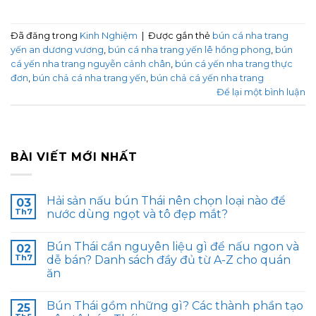
Đã đăng trong
Kinh Nghiệm
|
Được gắn thẻ
bún cá nha trang
yến an dương vương
,
bún cá nha trang yến lê hồng phong
,
bún
cá yến nha trang nguyễn cảnh chân
,
bún cá yến nha trang thực
đơn
,
bún chả cá nha trang yến
,
bún chả cá yến nha trang
Để lại một bình luận
BÀI VIẾT MỚI NHẤT
Hải sản nấu bún Thái nên chọn loại nào để
03
Th7
nước dùng ngọt và tô đẹp mắt?
Bún Thái cần nguyên liệu gì để nấu ngon và
02
Th7
dễ bán? Danh sách đầy đủ từ A-Z cho quán
ăn
Bún Thái gồm những gì? Các thành phần tạo
25