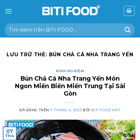
Chuyển
đến
nội
Tìm
dung
kiếm:
LƯU TRỮ THẺ:
BÚN CHẢ CÁ NHA TRANG YẾN
KINH NGHIỆM
Bún Chả Cá Nha Trang Yến Món
Ngon Miền Biển Miền Trung Tại Sài
Gòn
ĐÃ ĐĂNG TRÊN
7 THÁNG 4, 2023
BỞI
BITI FOOD MKT
07
Th4