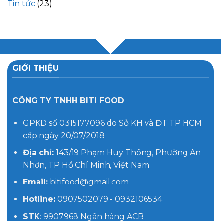
Tin tức
(23)
GIỚI THIỆU
CÔNG TY TNHH BITI FOOD
GPKD số 0315177096 do Sở KH và ĐT TP HCM
cấp ngày 20/07/2018
Địa chỉ:
143/19 Phạm Huy Thông, Phường An
Nhơn, TP Hồ Chí Minh, Việt Nam
Email:
bitifood@gmail.com
Hotline:
0907502079 - 0932106534
STK
: 9907968 Ngân hàng ACB