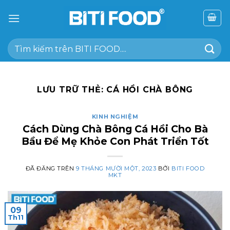
Chuyển
đến
nội
Tìm
dung
kiếm:
LƯU TRỮ THẺ:
CÁ HỒI CHÀ BÔNG
KINH NGHIỆM
Cách Dùng Chà Bông Cá Hồi Cho Bà
Bầu Để Mẹ Khỏe Con Phát Triển Tốt
ĐÃ ĐĂNG TRÊN
9 THÁNG MƯỜI MỘT, 2023
BỞI
BITI FOOD
MKT
09
Th11