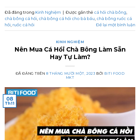
Đã đăng trong
Kinh Nghiệm
|
Được gắn thẻ
cá hồi chà bông
,
chà bông cá hồi
,
chà bông cá hồi cho bà bầu
,
chà bông ruốc cá
hồi
,
ruốc cá hồi
Để lại một bình luận
KINH NGHIỆM
Nên Mua Cá Hồi Chà Bông Làm Sẵn
Hay Tự Làm?
ĐÃ ĐĂNG TRÊN
8 THÁNG MƯỜI MỘT, 2023
BỞI
BITI FOOD
MKT
08
Th11