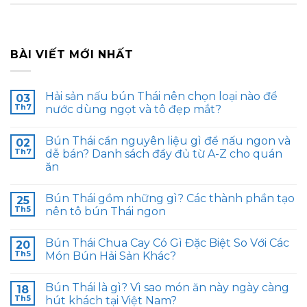
BÀI VIẾT MỚI NHẤT
Hải sản nấu bún Thái nên chọn loại nào để
03
Th7
nước dùng ngọt và tô đẹp mắt?
Bún Thái cần nguyên liệu gì để nấu ngon và
02
Th7
dễ bán? Danh sách đầy đủ từ A-Z cho quán
ăn
Bún Thái gồm những gì? Các thành phần tạo
25
Th5
nên tô bún Thái ngon
Bún Thái Chua Cay Có Gì Đặc Biệt So Với Các
20
Th5
Món Bún Hải Sản Khác?
Bún Thái là gì? Vì sao món ăn này ngày càng
18
Th5
hút khách tại Việt Nam?