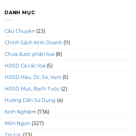
DANH MỤC
Câu Chuyện
(23)
Chính Sách Kinh Doanh
(11)
Chưa được phân loại
(8)
HDSD Cá các loại
(5)
HDSD Hàu, Ốc, Sò, Vẹm
(5)
HDSD Mực, Bạch Tuộc
(2)
Hướng Dẫn Sử Dụng
(4)
Kinh Nghiệm
(736)
Món Ngon
(327)
Tin tức
(23)