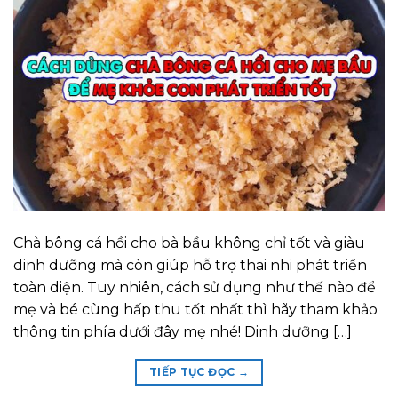
Chà bông cá hồi cho bà bầu không chỉ tốt và giàu
dinh dưỡng mà còn giúp hỗ trợ thai nhi phát triển
toàn diện. Tuy nhiên, cách sử dụng như thế nào để
mẹ và bé cùng hấp thu tốt nhất thì hãy tham khảo
thông tin phía dưới đây mẹ nhé! Dinh dưỡng […]
TIẾP TỤC ĐỌC
→