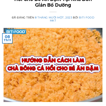
Giản Bổ Dưỡng
ĐÃ ĐĂNG TRÊN
8 THÁNG MƯỜI MỘT, 2023
BỞI
BITI FOOD
MKT
08
Th11