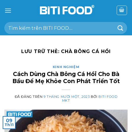
Chuyển
đến
nội
Tìm
dung
kiếm:
LƯU TRỮ THẺ:
CHÀ BÔNG CÁ HỒI
KINH NGHIỆM
Cách Dùng Chà Bông Cá Hồi Cho Bà
Bầu Để Mẹ Khỏe Con Phát Triển Tốt
ĐÃ ĐĂNG TRÊN
9 THÁNG MƯỜI MỘT, 2023
BỞI
BITI FOOD
MKT
09
Th11