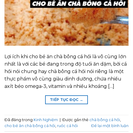
Lợi ích khi cho bé ăn chà bông cá hồi là vô cùng lớn
nhất là với các bé đang trong độ tuổi ăn dặm, bởi cá
hồi nói chung hay chà bông cá hồi nói riêng là một
thực phẩm vô cùng giàu dinh dưỡng, chứa nhiều
axít béo omega-3, vitamin và nhiều khoáng […]
TIẾP TỤC ĐỌC
→
Đã đăng trong
Kinh Nghiệm
|
Được gắn thẻ
chà bông cá hồi
,
cho bé ăn chà bông cá hồi
,
ruốc cá hồi
Để lại một bình luận