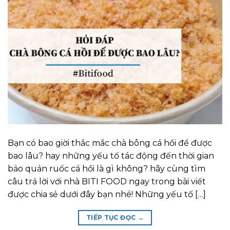
Bạn có bao giời thắc mắc chà bông cá hồi để được
bao lâu? hay những yếu tố tác động đến thời gian
bảo quản ruốc cá hồi là gì không? hãy cùng tìm
câu trả lời với nhà BITI FOOD ngay trong bài viết
được chia sẻ dưới đây bạn nhé! Những yếu tố […]
TIẾP TỤC ĐỌC
→