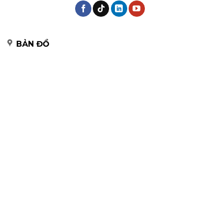
BẢN ĐỒ