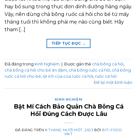
hay bổ sung trong thực đơn dinh dưỡng hàng ngày.
Vậy, nên dùng chà bông ruốc cá hồi cho bé từ mấy
tháng tuổi thì không phải mẹ nào cũng biết. Hãy
tham […]
TIẾP TỤC ĐỌC
→
Đã đăng trong
Kinh Nghiệm
|
Được gắn thẻ
chà bông cá hồi
,
chà bông cá hồi cho bé ăn dặm
,
chà bông ruốc cá hồi
,
chà bông
ruốc cá hồi cho bé
,
lợi ích của của ruốc cá hồi
,
ruốc cá hồi
Để lại một bình luận
KINH NGHIỆM
Bật Mí Cách Bảo Quản Chà Bông Cá
Hồi Đúng Cách Được Lâu
ĐÃ ĐĂNG TRÊN
8 THÁNG MƯỜI MỘT, 2023
BỞI
BITI FOOD
MKT