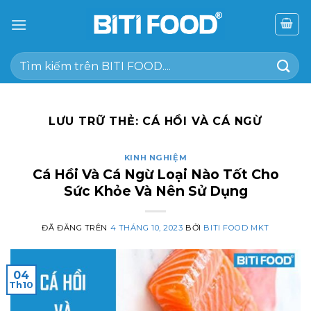
Chuyển
đến
nội
Tìm
dung
kiếm:
LƯU TRỮ THẺ:
CÁ HỒI VÀ CÁ NGỪ
KINH NGHIỆM
Cá Hồi Và Cá Ngừ Loại Nào Tốt Cho
Sức Khỏe Và Nên Sử Dụng
ĐÃ ĐĂNG TRÊN
4 THÁNG 10, 2023
BỞI
BITI FOOD MKT
04
Th10