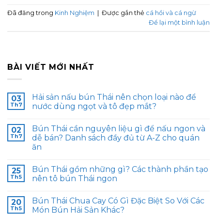
Đã đăng trong
Kinh Nghiệm
|
Được gắn thẻ
cá hồi và cá ngừ
Để lại một bình luận
BÀI VIẾT MỚI NHẤT
Hải sản nấu bún Thái nên chọn loại nào để
03
Th7
nước dùng ngọt và tô đẹp mắt?
Bún Thái cần nguyên liệu gì để nấu ngon và
02
Th7
dễ bán? Danh sách đầy đủ từ A-Z cho quán
ăn
Bún Thái gồm những gì? Các thành phần tạo
25
Th5
nên tô bún Thái ngon
Bún Thái Chua Cay Có Gì Đặc Biệt So Với Các
20
Th5
Món Bún Hải Sản Khác?