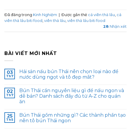
Đã đăng trong
Kinh Nghiệm
|
Được gắn thẻ
cá viên thả lẩu
,
cá
viên thả lẩu biti food
,
viên thả lẩu
,
viên thả lẩu biti food
28
Nhận xét
BÀI VIẾT MỚI NHẤT
Hải sản nấu bún Thái nên chọn loại nào để
03
Th7
nước dùng ngọt và tô đẹp mắt?
Bún Thái cần nguyên liệu gì để nấu ngon và
02
Th7
dễ bán? Danh sách đầy đủ từ A-Z cho quán
ăn
Bún Thái gồm những gì? Các thành phần tạo
25
Th5
nên tô bún Thái ngon