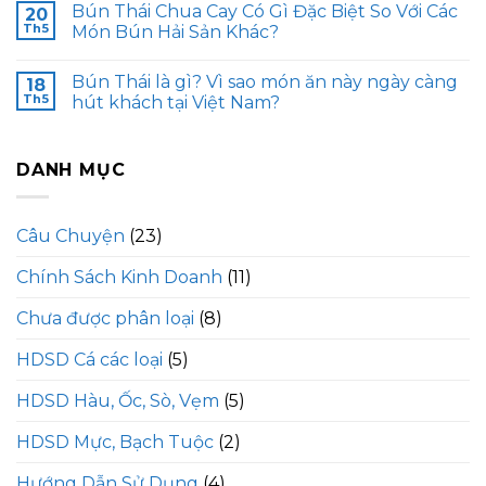
Bún Thái Chua Cay Có Gì Đặc Biệt So Với Các
20
Th5
Món Bún Hải Sản Khác?
Bún Thái là gì? Vì sao món ăn này ngày càng
18
Th5
hút khách tại Việt Nam?
DANH MỤC
Câu Chuyện
(23)
Chính Sách Kinh Doanh
(11)
Chưa được phân loại
(8)
HDSD Cá các loại
(5)
HDSD Hàu, Ốc, Sò, Vẹm
(5)
HDSD Mực, Bạch Tuộc
(2)
Hướng Dẫn Sử Dụng
(4)