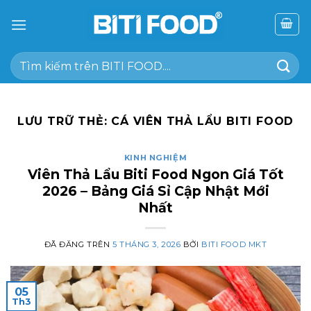
Chuyển
đến
nội
Tìm
dung
kiếm:
LƯU TRỮ THẺ:
CÁ VIÊN THẢ LẨU BITI FOOD
KINH NGHIỆM
Viên Thả Lẩu Biti Food Ngon Giá Tốt
2026 – Bảng Giá Sỉ Cập Nhật Mới
Nhất
ĐÃ ĐĂNG TRÊN
5 THÁNG 3, 2026
BỞI
BITI FOOD MKT
05
Th3