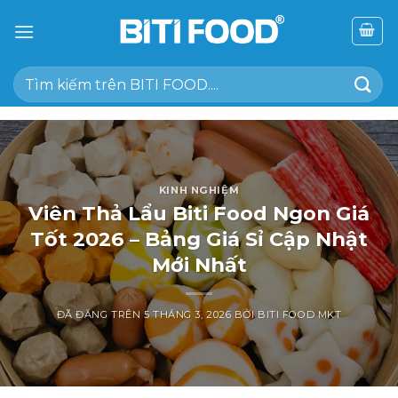
Chuyển
đến
nội
Tìm
dung
kiếm:
KINH NGHIỆM
Viên Thả Lẩu Biti Food Ngon Giá
Tốt 2026 – Bảng Giá Sỉ Cập Nhật
Mới Nhất
ĐÃ ĐĂNG TRÊN
5 THÁNG 3, 2026
BỞI
BITI FOOD MKT