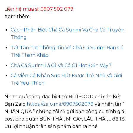
Liên hệ mua sỉ: 0907 502 079
Xem thêm:
Cách Phân Biệt Chả Cá Surimi Và Chả Cá Truyền
Thống
Tất Tần Tật Thông Tin Về Chả Cá Surimi Bạn Có
Thể Tham Khảo
Chả Cá Surimi Là Gì Và Có Gì Hot Đến Vậy?
Cá Viên Có Nhân Sức Hút Được Trẻ Nhỏ Và Giới
Trẻ Yêu Thích
Nhận quà tặng đặc biệt từ BITIFOOD chỉ cần Kết
Bạn Zalo
https://zalo.me/0907502079
và nhắn tin ”
NHẬN QUÀ ” chúng tôi sẽ gửi bạn công cụ tính giá
cost cho quán BÚN THÁI, MÌ CAY, LẨU THÁI,… để tối
ưu lợi nhuận trên sản phẩm bán ra nhé