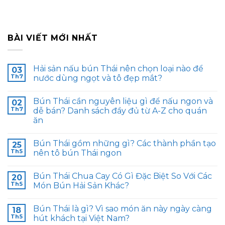
BÀI VIẾT MỚI NHẤT
Hải sản nấu bún Thái nên chọn loại nào để
03
Th7
nước dùng ngọt và tô đẹp mắt?
Bún Thái cần nguyên liệu gì để nấu ngon và
02
Th7
dễ bán? Danh sách đầy đủ từ A-Z cho quán
ăn
Bún Thái gồm những gì? Các thành phần tạo
25
Th5
nên tô bún Thái ngon
Bún Thái Chua Cay Có Gì Đặc Biệt So Với Các
20
Th5
Món Bún Hải Sản Khác?
Bún Thái là gì? Vì sao món ăn này ngày càng
18
Th5
hút khách tại Việt Nam?