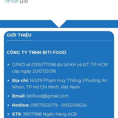
Tin tức
(23)
GIỚI THIỆU
CÔNG TY TNHH BITI FOOD
GPKD số 0315177096 do Sở KH và ĐT TP HCM
cấp ngày 20/07/2018
Địa chỉ:
143/19 Phạm Huy Thông, Phường An
Nhơn, TP Hồ Chí Minh, Việt Nam
Email:
bitifood@gmail.com
Hotline:
0907502079 - 0932106534
STK
: 9907968 Ngân hàng ACB