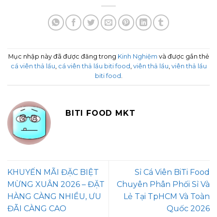
Mục nhập này đã được đăng trong
Kinh Nghiệm
và được gắn thẻ
cá viên thả lẩu
,
cá viên thả lẩu biti food
,
viên thả lẩu
,
viên thả lẩu
biti food
.
BITI FOOD MKT
KHUYẾN MÃI ĐẶC BIỆT
Sỉ Cá Viên BiTi Food
MỪNG XUÂN 2026 – ĐẶT
Chuyên Phân Phối Sỉ Và
HÀNG CÀNG NHIỀU, ƯU
Lẻ Tại TpHCM Và Toàn
ĐÃI CÀNG CAO
Quốc 2026