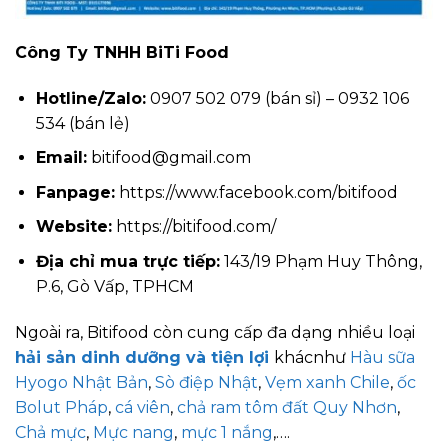
Công Ty TNHH BiTi Food
Hotline/Zalo:
0907 502 079 (bán sỉ) – 0932 106
534 (bán lẻ)
Email:
bitifood@gmail.com
Fanpage:
https://www.facebook.com/bitifood
Website:
https://bitifood.com/
Địa chỉ mua trực tiếp:
143/19 Phạm Huy Thông,
P.6, Gò Vấp, TPHCM
Ngoài ra,
Bitifood còn cung cấp đa dạng nhiều loại
hải sản dinh dưỡng và tiện lợi
khác
như
Hàu sữa
Hyogo Nhật Bản
,
Sò điệp Nhật
,
Vẹm xanh Chile
,
ốc
Bolut Pháp
,
cá viên
,
chả ram tôm đất Quy Nhơn
,
Chả mực
,
Mực nang
,
mực 1 nắng
,….