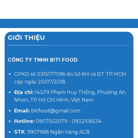
GIỚI THIỆU
CÔNG TY TNHH BITI FOOD
GPKD số 0315177096 do Sở KH và ĐT TP HCM
cấp ngày 20/07/2018
Địa chỉ:
143/19 Phạm Huy Thông, Phường An
Nhơn, TP Hồ Chí Minh, Việt Nam
Email:
bitifood@gmail.com
Hotline:
0907502079 - 0932106534
STK
: 9907968 Ngân hàng ACB