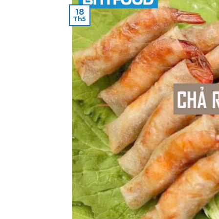
18
Th5