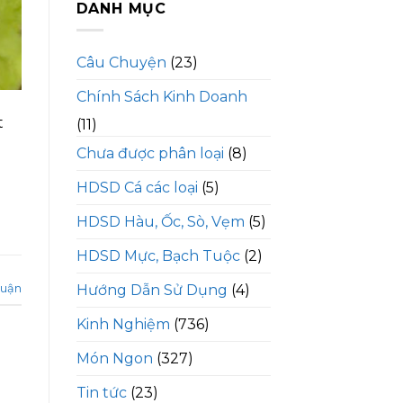
DANH MỤC
Câu Chuyện
(23)
Chính Sách Kinh Doanh
t
(11)
Chưa được phân loại
(8)
HDSD Cá các loại
(5)
HDSD Hàu, Ốc, Sò, Vẹm
(5)
HDSD Mực, Bạch Tuộc
(2)
luận
Hướng Dẫn Sử Dụng
(4)
Kinh Nghiệm
(736)
Món Ngon
(327)
Tin tức
(23)