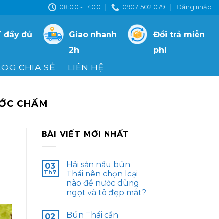
08:00 - 17:00
0907 502 079
Đăng nhập
 đầy đủ
Giao nhanh
Đổi trả miễn
2h
phí
LOG CHIA SẺ
LIÊN HỆ
ƯỚC CHẤM
BÀI VIẾT MỚI NHẤT
Hải sản nấu bún
03
Th7
Thái nên chọn loại
nào để nước dùng
ngọt và tô đẹp mắt?
Bún Thái cần
02