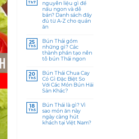
Th7
nguyên liệu gì để
nấu ngon và dễ
bán? Danh sách đầy
đủ từ A-Z cho quán
ăn
Bún Thái gồm
25
Th5
những gì? Các
thành phần tạo nên
tô bún Thái ngon
Bún Thái Chua Cay
20
Th5
Có Gì Đặc Biệt So
Với Các Món Bún Hải
Sản Khác?
Bún Thái là gì? Vì
18
Th5
sao món ăn này
ngày càng hút
khách tại Việt Nam?