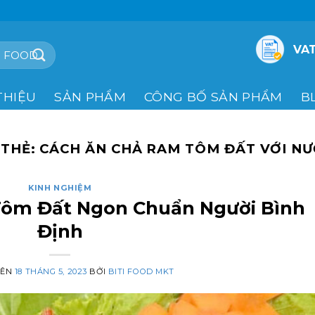
VAT
THIỆU
SẢN PHẨM
CÔNG BỐ SẢN PHẨM
B
 THẺ:
CÁCH ĂN CHẢ RAM TÔM ĐẤT VỚI N
KINH NGHIỆM
Tôm Đất Ngon Chuẩn Người Bình
Định
RÊN
18 THÁNG 5, 2023
BỞI
BITI FOOD MKT