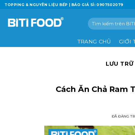
Chuyển
TOPPING & NGUYÊN LIỆU BẾP | BÁO GIÁ SỈ: 0907502079
đến
nội
Tìm
dung
kiếm:
TRANG CHỦ
GIỚI 
LƯU TRỮ
Cách Ăn Chả Ram 
ĐÃ ĐĂNG T